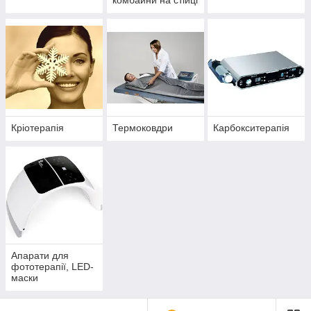
комбайни на стійці
Кріотерапія
Термоковдри
Карбокситерапія
Апарати для
фототерапії, LED-
маски