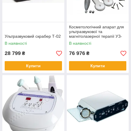
Косметологічний апарат для
ультразвукової та
Ультразвуковий скрабер Т-02
магнітолазерної терапії УЗ-
пілінг, УЗ-форез МІТ-11
В наявності
В наявності
28 799
76 976
₴
₴
Купити
Купити