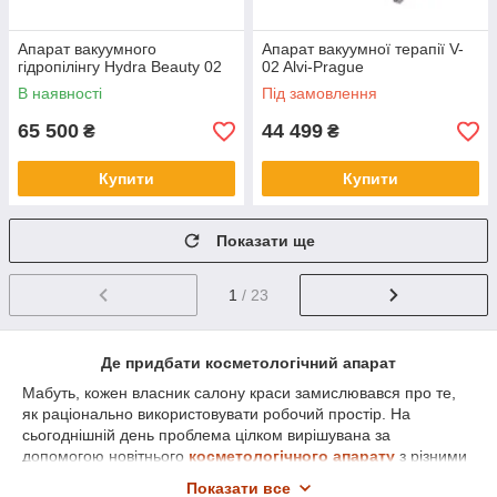
Апарат вакуумного
Апарат вакуумної терапії V-
гідропілінгу Hydra Beauty 02
02 Alvi-Prague
В наявності
Під замовлення
65 500
44 499
₴
₴
Купити
Купити
Показати ще
1
/ 23
Де придбати косметологічний апарат
Мабуть, кожен власник салону краси замислювався про те,
як раціонально використовувати робочий простір. На
сьогоднішній день проблема цілком вирішувана за
допомогою новітнього
косметологічного апарату
з різними
насадками для проведення самих популярних косметичних
Показати все