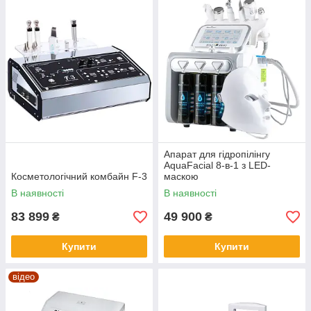
Апарат для гідропілінгу
AquaFacial 8-в-1 з LED-
Косметологічний комбайн F-3
маскою
В наявності
В наявності
83 899
49 900
₴
₴
Купити
Купити
відео