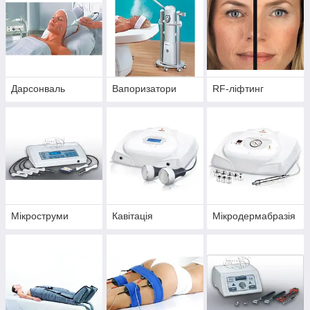
Дарсонваль
Вапоризатори
RF-ліфтинг
Мікроструми
Кавітація
Мікродермабразія