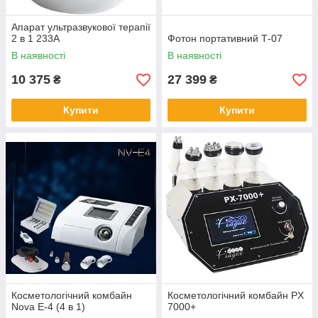
Апарат ультразвукової терапії
2 в 1 233A
Фотон портативний Т-07
В наявності
В наявності
10 375
27 399
₴
₴
Купити
Купити
Косметологічний комбайн
Косметологічний комбайн PX
Nova E-4 (4 в 1)
7000+