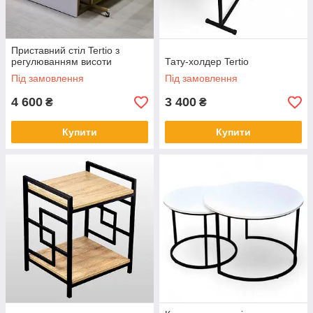
Приставний стіл Tertio з
регулюванням висоти
Тату-холдер Tertio
Під замовлення
Під замовлення
4 600
3 400
₴
₴
Купити
Купити