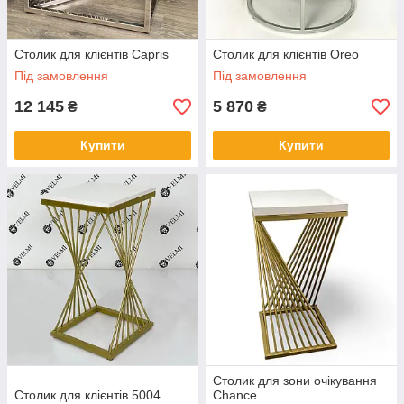
Столик для клієнтів Capris
Столик для клієнтів Oreo
Під замовлення
Під замовлення
12 145
5 870
₴
₴
Купити
Купити
Столик для зони очікування
Столик для клієнтів 5004
Chance