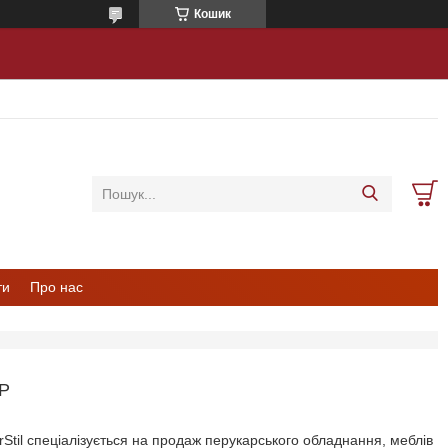
Кошик
ти
Про нас
P
Stil спеціалізується на продаж перукарського обладнання, меблів