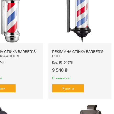
А СТІЙКА BARBER`S
РЕКЛАМНА СТІЙКА BARBER'S
 ПЛАФОНОМ
POLE
744
IR_04578
9 540 ₴
ті
В наявності
ити
Купити