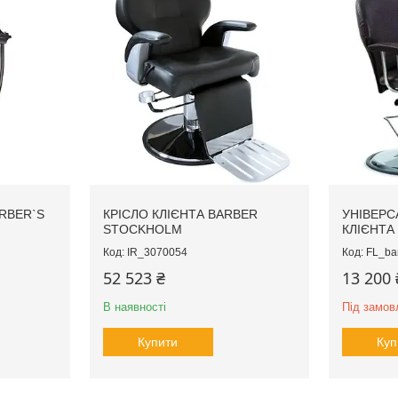
RBER`S
КРІСЛО КЛІЄНТА BARBER
УНІВЕРС
STOCKHOLM
КЛІЄНТА
IR_3070054
FL_bar
52 523 ₴
13 200 
В наявності
Під замов
Купити
Куп