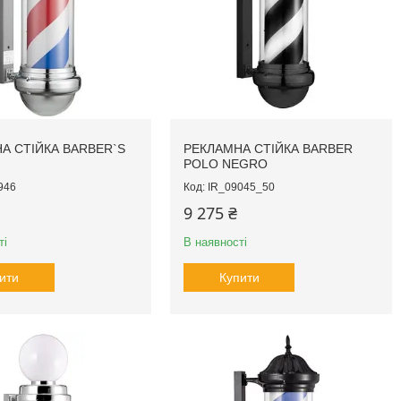
А СТІЙКА BARBER`S
РЕКЛАМНА СТІЙКА BARBER
POLO NEGRO
946
IR_09045_50
9 275 ₴
ті
В наявності
ити
Купити