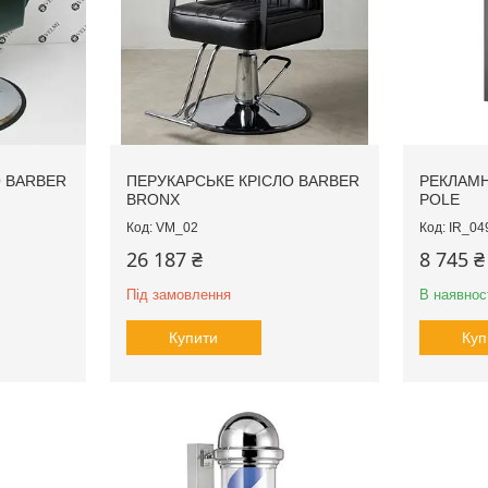
О BARBER
ПЕРУКАРСЬКЕ КРІСЛО BARBER
РЕКЛАМН
BRONX
POLE
VM_02
IR_04
26 187 ₴
8 745 ₴
Під замовлення
В наявнос
Купити
Куп