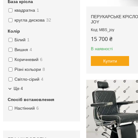
База крісла
квадратна
1
ПЕРУКАРСЬКЕ КРІСЛ
кругла дискова
32
JOY
MBS_joy
Колір
15 700 ₴
Білий
1
В наявності
Вишня
4
Коричневий
6
Купити
Різні кольори
8
Світло-сірий
4
Ще 4
Спосіб встановлення
Настінний
6