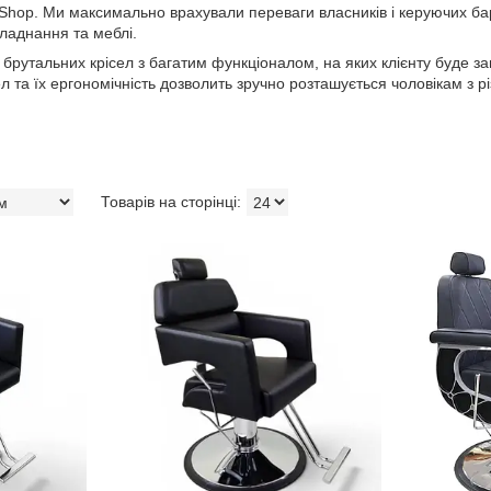
 Shop. Ми максимально врахували переваги власників і керуючих барб
ладнання та меблі.
рутальних крісел з багатим функціоналом, на яких клієнту буде за
л та їх ергономічність дозволить зручно розташується чоловікам з р