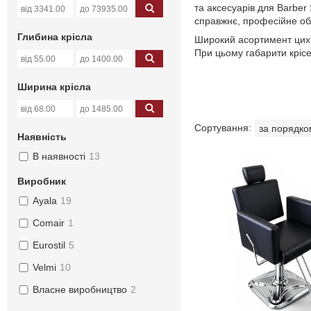
та аксесуарів для Barber
справжнє, професійне об
Глибина крісла
Широкий асортимент цих б
При цьому габарити крісе
Ширина крісла
Наявність
В наявності
13
Виробник
Ayala
19
Comair
1
Eurostil
5
Velmi
10
Власне виробництво
2