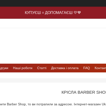
КУПУЄШ = ДОПОМАГАЄШ 💛💙
ідгуки
Наші роботи
Статті
Доставка і оплата
FAQ
Контак
КРІСЛА BARBER SHO
ити Barber Shop, то ви потрапили за адресою. Інтернет-магазин Ukr