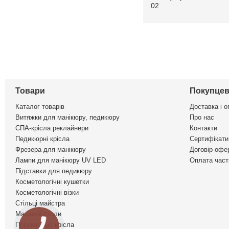
02
Товари
Покупцев
Каталог товарів
Доставка і о
Витяжки для манікюру, педикюру
Про нас
СПА-крісла реклайнери
Контакти
Педикюрні крісла
Сертифікати 
Фрезера для манікюру
Договір офе
Лампи для манікюру UV LED
Оплата част
Підставки для педикюру
Косметологічні кушетки
Косметологічні візки
Стільці майстра
Масажні столи
Перукарські крісла