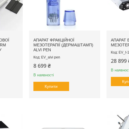
ОВОЇ
АПАРАТ ФРАКЦІЙНОЇ
АПАРАТ 
ORM
МЕЗОТЕРАПІЇ (ДЕРМАШТАМП)
МЕЗОТЕР
У
ALVI PEN
EV_t-
EV_alvi pen
28 899 
8 699 ₴
В наявнос
В наявності
Куп
Купити