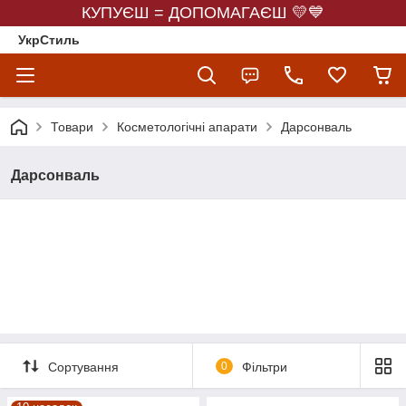
КУПУЄШ = ДОПОМАГАЄШ 💛💙
УкрСтиль
Товари
Косметологічні апарати
Дарсонваль
Дарсонваль
Сортування
0
Фільтри