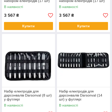
набором електродів (17 шт)
набором електродів (17 шт)
В наявності
В наявності
3 567
3 567
₴
₴
Купити
Купити
Набір електродів для
Набір електродів для
дарсонвалів Darsonval (8 шт)
дарсонвалів Darsonval (14
у футлярі
шт) у футлярі
В наявності
В наявності