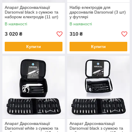
Апарат Дарсонвалізації
Набір електродів для
Darsonval black з сумкою та
дарсонвалів Darsonval (3 шт)
набором електродів (11 шт)
у футлярі
В наявності
В наявності
3 020
310
₴
₴
Купити
Купити
Апарат Дарсонвалізації
Апарат Дарсонвалізації
Darsonval white з сумкою та
Darsonval black з сумкою та