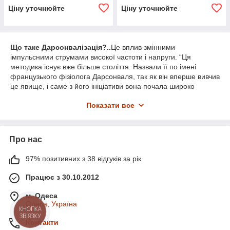
Ціну уточнюйте
Ціну уточнюйте
Що таке Дарсонвалізація?..
Це вплив змінними
імпульсними струмами високої частоти і напруги. “Ця
методика існує вже більше століття. Назвали її по імені
французького фізіолога Дарсонваля, так як він вперше вивчив
це явище, і саме з його ініціативи вона почала широко
застосовуватися в лікувальній практиці.
Показати все
В наше время появились компактные аппараты Дарсонваля.
Благодаря этому его легко применять в домашних условиях.
Для этого вам не нужно посещать какие-то курсы для
Про нас
обучения, и не надо покупать дорогих ингридиентов .
Проведение процедуры не занимает много времени и
успешно применяется все большим и большим
97% позитивних з 38 відгуків за рік
количеством людей.
Працює з 30.10.2012
Дарсонваль – это несложная, но очень интенсивная
процедура, которая имеет способность сузить поры и
м. Одеса
довести до совершенства микроциркуляцию жидкости в
Одеса, Україна
подкожных клетчатках.
КНОПКА
ЗВ'ЯЗКУ
Лікувальна дія проводиться під кволим імпульсним струмом
Контакти
при високій напрузі яке інтенсивно здатне забезпечити шкіру