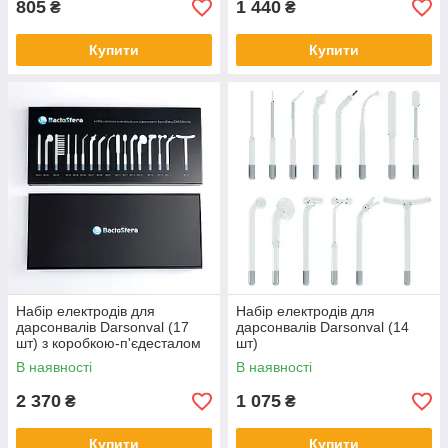
805
1 440
₴
₴
Купити
Купити
Набір електродів для
Набір електродів для
дарсонвалів Darsonval (17
дарсонвалів Darsonval (14
шт) з коробкою-п'єдесталом
шт)
В наявності
В наявності
2 370
1 075
₴
₴
Купити
Купити