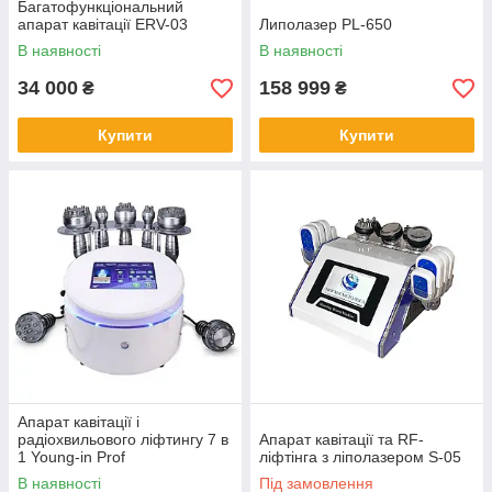
Багатофункціональний
апарат кавітації ERV-03
Липолазер PL-650
В наявності
В наявності
34 000
158 999
₴
₴
Купити
Купити
Апарат кавітації і
радіохвильового ліфтингу 7 в
Апарат кавітації та RF-
1 Young-in Prof
ліфтінга з ліполазером S-05
В наявності
Під замовлення