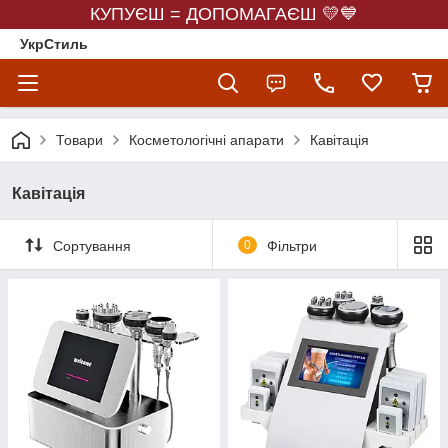
КУПУЄШ = ДОПОМАГАЄШ 💛💙
УкрСтиль
Товари
Косметологічні апарати
Кавітація
Кавітація
Сортування
0
Фільтри