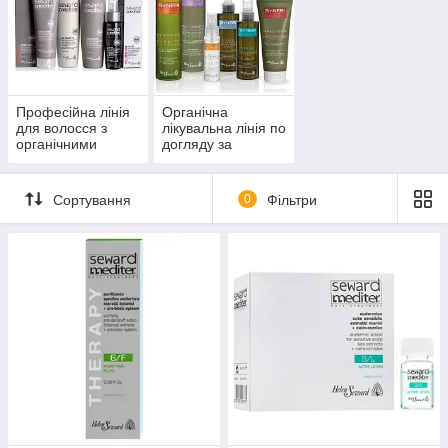
Професійна лінія
Органічна
для волосся з
лікувальна лінія по
органічними
догляду за
екстрактами
волоссям та
шкірою голови
Сортування
0
Фільтри