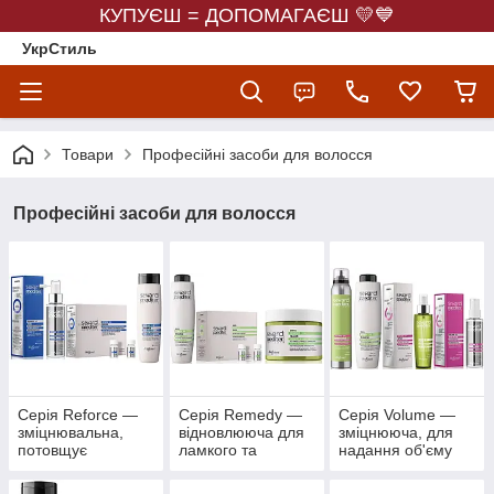
КУПУЄШ = ДОПОМАГАЄШ 💛💙
УкрСтиль
Товари
Професійні засоби для волосся
Професійні засоби для волосся
Серія Reforce —
Серія Remedy —
Серія Volume —
зміцнювальна,
відновлююча для
зміцнююча, для
потовщує
ламкого та
надання об'єму
ослаблене і
пошкодженого
тонкому волоссю
схильне до
волосся