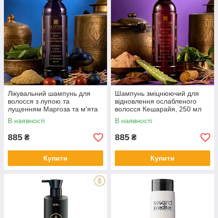
Лікувальний шампунь для
Шампунь зміцнюючий для
волосся з лупою та
відновлення ослабленого
лущенням Маргоза та м'ята
волосся Кешарайя, 250 мл
250 мл, SPA Ceylon
SPA Ceylon
В наявності
В наявності
885
885
₴
₴
Купити
Купити