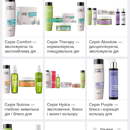
випадіння волосся
Серія Comfort —
Серія Therapy —
Серія Absolute —
зволожуюча та
нормалізуюча,
дисциплінуюча,
заспокійлива дія
очищувальна дія
зволожуюча дія
для чутливої шкіри
для шкіри голови
для кучерявого та
голови
та волосся з
неслухняного
сухою та жирною
волосся
лупою
Серія Nutrive —
Серія Hydra —
Серія Purple —
глибоко живильна
зволоження, блиск
блиск і корекція
дія і блиск для
і захист кольору
кольору для
сухого та
для фарбованого
світлого та
зневодненого
та хімічно
знебарвленого
волосся
обробленого
волосся