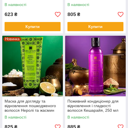
В наявності
В наявності
623
805
₴
₴
Купити
Купити
Новинка
Маска для догляду та
Поживний кондиціонер для
відновлення пошкодженого
відновлення і гладкості
волосся Неролі та жасмин
волосся Кешарайя, 250 мл
150 мл, SPA Ceylon
SPA Ceylon
В наявності
В наявності
825
885
₴
₴