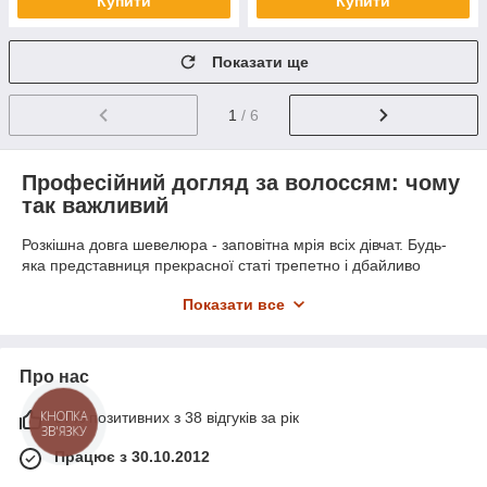
Купити
Купити
Показати ще
1
/ 6
Професійний догляд за волоссям: чому
так важливий
Розкішна довга шевелюра - заповітна мрія всіх дівчат. Будь-
яка представниця прекрасної статі трепетно і дбайливо
ставиться до догляду за волоссям, намагається вибирати
Показати все
лише якісний проф догляд за волоссям, слідувати всім
правилам і канонам догляду, відповідально підбирати
майстра, ховати їх від холоду і вітру взимку, а влітку від
сонця, щоб не пересушити в погану погоду.
Про нас
Грамотний догляд за волоссям - це не тільки розчісування і
97% позитивних з 38 відгуків за рік
миття голови. Сюди можна віднести зволоження, харчування,
КНОПКА
ЗВ'ЯЗКУ
обгортання маслами, використання лосьйонів і
Працює з 30.10.2012
кондиціонерів, різних масок і тоніків.