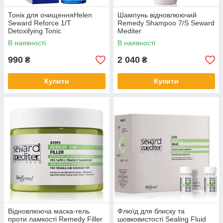
Тонік для очищенняHelen
Шампунь відновлюючий
Seward Reforce 1/Т
Remedy Shampoo 7/S Seward
Detoxifying Tonic
Mediter
В наявності
В наявності
990
2 040
₴
₴
Купити
Купити
Відновлююча маска-гель
Флюїд для блиску та
проти ламкості Remedy Filler
шовковистості Sealing Fluid