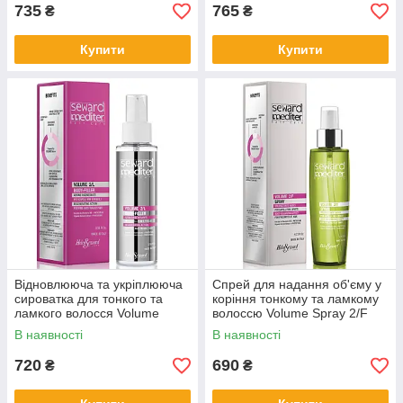
735
765
₴
₴
Купити
Купити
Відновлююча та укріплююча
Спрей для надання об'єму у
сироватка для тонкого та
коріння тонкому та ламкому
ламкого волосся Volume
волоссю Volume Spray 2/F
Body-Filler 2/L Seward Mediter
Seward Mediter
В наявності
В наявності
720
690
₴
₴