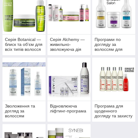
волосся.
Серія Botanical —
Серія Alchemy —
Програми по
блиск та об'єм для
живильно-
догляду за
всіх типів волосся
зволожуюча дія
волоссям для
для надання
салонів
блиску всім типам
волосся
Зволоження та
Відновлююча
Програма для
догляд за
ліфтинг-програма
щоденного
волоссям
догляду та захисту
волосся