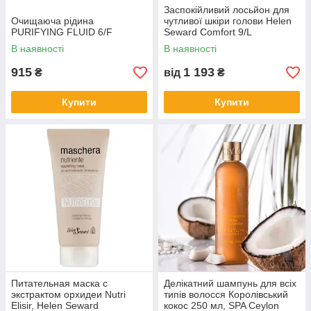
Заспокійливий лосьйон для
Очищаюча рідина
чутливої шкіри голови Helen
PURIFYING FLUID 6/F
Seward Comfort 9/L
В наявності
В наявності
915
1 193
₴
від
₴
Купити
Купити
Питательная маска с
Делікатний шампунь для всіх
экстрактом орхидеи Nutri
типів волосся Королівський
Elisir, Helen Seward
кокос 250 мл, SPA Ceylon