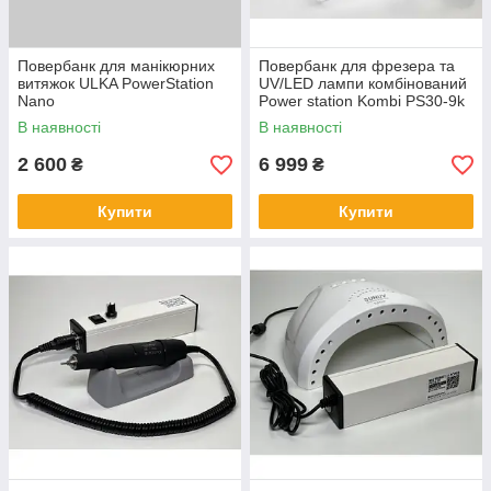
Повербанк для манікюрних
Повербанк для фрезера та
витяжок ULKA PowerStation
UV/LED лампи комбінований
Nano
Power station Kombi PS30-9k
Nailtronic
В наявності
В наявності
2 600
6 999
₴
₴
Купити
Купити