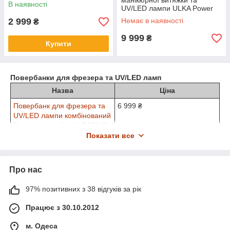
манікюрної витяжки та
В наявності
UV/LED лампи ULKA Power
Station 60
2 999
Немає в наявності
₴
9 999
₴
Купити
Повербанки для фрезера та UV/LED ламп
Назва
Ціна
Повербанк для фрезера та
6 999 ₴
UV/LED лампи комбінований
Power station Kombi PS30-9k
Nailtronic
Показати все
Повербанк з функцією
3 999 ₴
підключення ручки фрезера
Про нас
Power Station PS30-6K/F
Nailtronic
97% позитивних з 38 відгуків за рік
Повербанк до UV/LED ламп
2 999 ₴
Power station PS24-6K/F 24В
Працює з 30.10.2012
1А, Nailtronic
м. Одеса