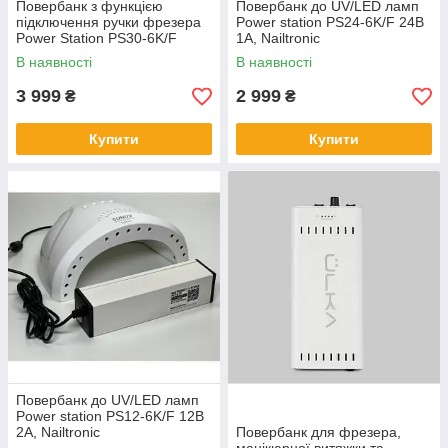
Повербанк з функцією
Повербанк до UV/LED ламп
підключення ручки фрезера
Power station PS24-6K/F 24В
Power Station PS30-6K/F
1А, Nailtronic
Nailtronic
В наявності
В наявності
3 999
2 999
₴
₴
Купити
Купити
Повербанк до UV/LED ламп
Power station PS12-6K/F 12В
2А, Nailtronic
Повербанк для фрезера,