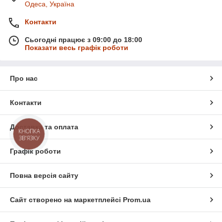
Повербанк до UV/LED ламп
2 999 ₴
Одеса, Україна
Power station PS12-6K/F 12В
2А, Nailtronic
Контакти
❱ Категорія товарів
Повербанки для фрезера та
Сьогодні працює з 09:00 до 18:00
UV/LED ламп
Показати весь графік роботи
❱ Кількість товарів
6
❱ Найдешевший товар
2 600 ₴
Про нас
❱ Найдорожчий товар
9 999 ₴
Контакти
Доставка та оплата
КНОПКА
ЗВ'ЯЗКУ
Графік роботи
Повна версія сайту
Сайт створено на маркетплейсі
Prom.ua