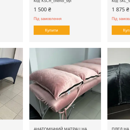
KSCH_chehol_styl
SKL_s
1 500 ₴
1 875 ₴
Під замовлення
Під замов
Купити
Куп
АНАТОМІЧНИЙ МАТРАЦ НА
ПЛЕД НА