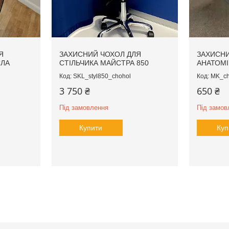
Я
ЗАХИСНИЙ ЧОХОЛ ДЛЯ
ЗАХИСНИ
СЛА
СТІЛЬЧИКА МАЙСТРА 850
АНАТОМІ
SKL_styl850_chohol
MK_ch
3 750 ₴
650 ₴
Під замовлення
Під замов
Купити
Куп