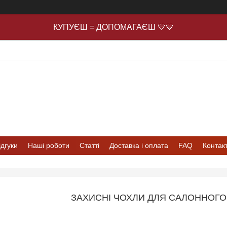
КУПУЄШ = ДОПОМАГАЄШ 💛💙
ідгуки
Наші роботи
Статті
Доставка і оплата
FAQ
Контак
ЗАХИСНІ ЧОХЛИ ДЛЯ САЛОННОГ