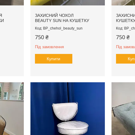
Я
ЗАХИСНИЙ ЧОХОЛ
ЗАХИСНИ
КИ
BEAUTY SUN НА КУШЕТКУ
КУШЕТК
BP_chehol_beauty_sun
BP_ch
750 ₴
750 ₴
Під замовлення
Під замов
Купити
Куп