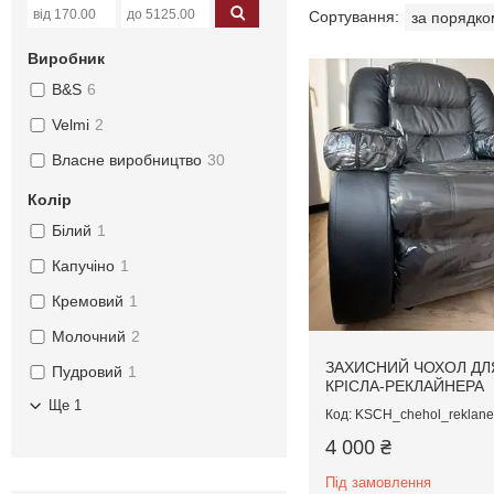
Виробник
B&S
6
Velmi
2
Власне виробництво
30
Колір
Білий
1
Капучіно
1
Кремовий
1
Молочний
2
ЗАХИСНИЙ ЧОХОЛ ДЛ
Пудровий
1
КРІСЛА-РЕКЛАЙНЕРА
Ще 1
KSCH_chehol_reklane
4 000 ₴
Під замовлення