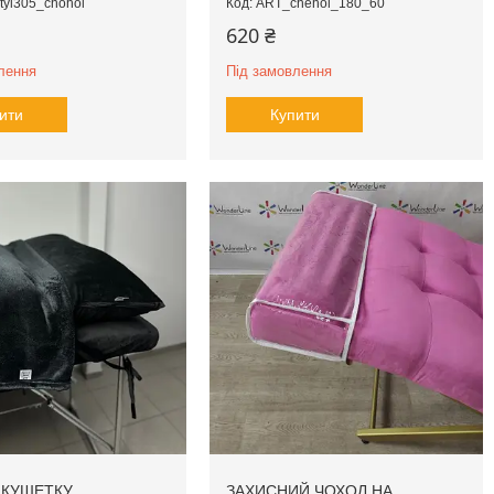
tyl305_chohol
ART_chehol_180_60
620 ₴
лення
Під замовлення
ити
Купити
 КУШЕТКУ
ЗАХИСНИЙ ЧОХОЛ НА