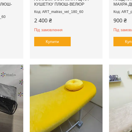
ПЛЮШ-
КУШЕТКУ ПЛЮШ-ВЕЛЮР
МАХРА 
ART_matras_vel_180_60
ART_p
_60
2 400 ₴
900 ₴
Під замовлення
Під замов
Купити
Куп