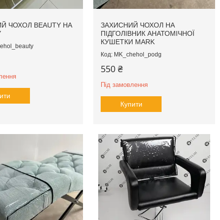
Й ЧОХОЛ BEAUTY НА
ЗАХИСНИЙ ЧОХОЛ НА
У
ПІДГОЛІВНИК АНАТОМІЧНОЇ
КУШЕТКИ MARK
ehol_beauty
MK_chehol_podg
550 ₴
лення
Під замовлення
ити
Купити