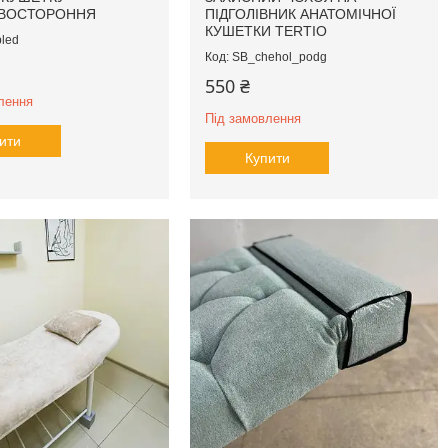
ДВОСТОРОННЯ
ПІДГОЛІВНИК АНАТОМІЧНОЇ
КУШЕТКИ TERTIO
led
SB_chehol_podg
550 ₴
лення
Під замовлення
ити
Купити