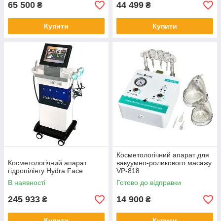
65 500
44 499
₴
₴
Купити
Купити
Косметологічний апарат для
Косметологічний апарат
вакуумно-роликового масажу
гідропілінгу Hydra Face
VP-818
В наявності
Готово до відправки
245 933
14 900
₴
₴
Купити
Купити