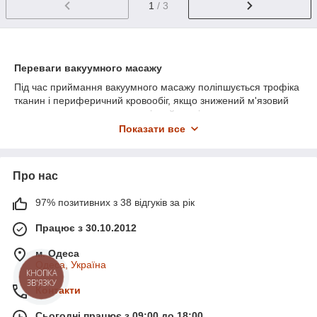
1
/ 3
Переваги вакуумного масажу
Під час приймання вакуумного масажу поліпшується трофіка
тканин і периферичний кровообіг, якщо знижений м'язовий
тонус - то масаж має можливість його підвищити,
прискориться потік крові. З його допомогою збільшиться
Показати все
кількість функціонуючих капілярів, температура шкіри
підніметься не більше ніж на 2 градуси, зменшиться
переміжна кульгавість, хворі з підвищеним артеріальним
Про нас
тиском - помітять його зниження. Помічено велику
терапевтичну ефективність у разі застосування вакуумного
97% позитивних з 38 відгуків за рік
масажу в разі периферичних нервів, лімфатичної та венозної
судинної недостатності, у разі захворювань м'язів.
Працює з 30.10.2012
м. Одеса
Одеса, Україна
КНОПКА
ЗВ'ЯЗКУ
Контакти
Сьогодні працює з 09:00 до 18:00