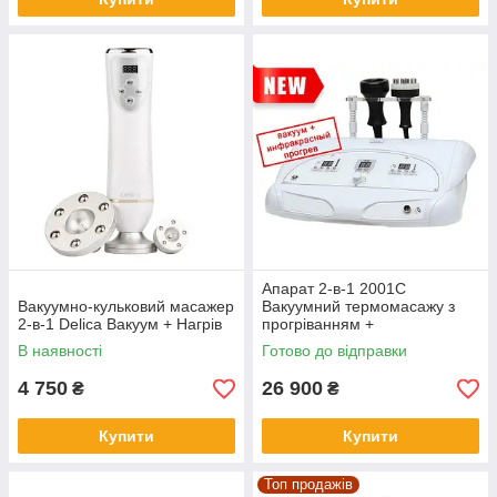
Апарат 2-в-1 2001C
Вакуумно-кульковий масажер
Вакуумний термомасажу з
2-в-1 Delica Вакуум + Нагрів
прогріванням +
Біоелектростимуляція
В наявності
Готово до відправки
4 750
26 900
₴
₴
Купити
Купити
Топ продажів