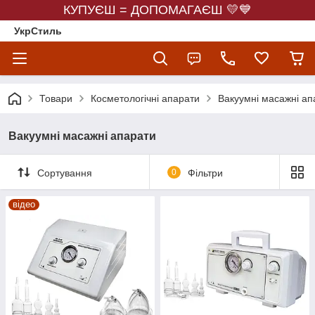
КУПУЄШ = ДОПОМАГАЄШ 💛💙
УкрСтиль
Товари
Косметологічні апарати
Вакуумні масажні ап
Вакуумні масажні апарати
Сортування
0
Фільтри
відео