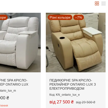
ьори
Різні кольори
–7%
НЕ SPA КРІСЛО-
ПЕДИКЮРНЕ SPA КРІСЛО-
ЕР ONTARIO LUX
РЕКЛАЙНЕР ONTARIO LUX З
ЕЛЕКТРОПРИВОДОМ
tario_lux_m
KN_ontario_lux_e
000 ₴
від 27 500 ₴
від 29 500 ₴
лення