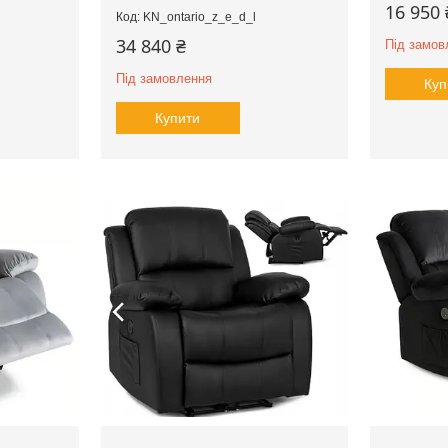
16 950 
KN_ontario_z_e_d_l
34 840 ₴
Під замов
Під замовлення
Куп
Купити