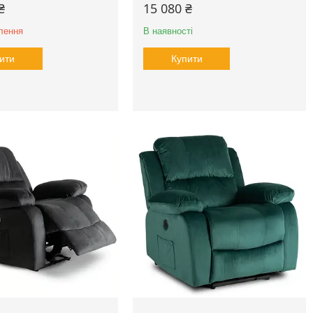
₴
15 080 ₴
лення
В наявності
ити
Купити