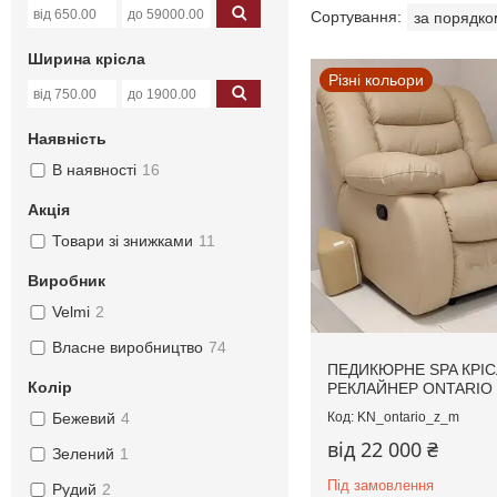
Ширина крісла
Різні кольори
Наявність
В наявності
16
Акція
Товари зі знижками
11
Виробник
Velmi
2
Власне виробництво
74
ПЕДИКЮРНЕ SPA КРІС
Колір
РЕКЛАЙНЕР ONTARIO
KN_ontario_z_m
Бежевий
4
від 22 000 ₴
Зелений
1
Під замовлення
Рудий
2