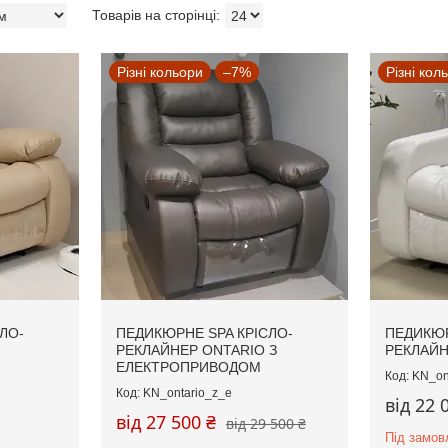
Різні кольори
–7%
Різні кол
ЛО-
ПЕДИКЮРНЕ SPA КРІСЛО-
ПЕДИКЮР
РЕКЛАЙНЕР ONTARIO З
РЕКЛАЙН
ЕЛЕКТРОПРИВОДОМ
KN_on
KN_ontario_z_e
від 22 
від 27 500 ₴
від 29 500 ₴
Під замов