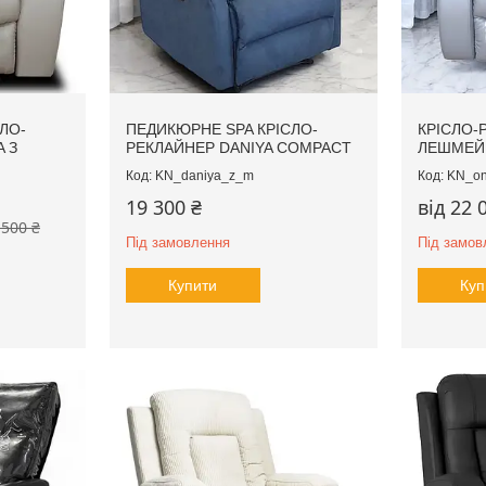
ЛО-
ПЕДИКЮРНЕ SPA КРІСЛО-
КРІСЛО-
 З
РЕКЛАЙНЕР DANIYA COMPACT
ЛЕШМЕЙК
KN_daniya_z_m
KN_on
19 300 ₴
від 22 
 500 ₴
Під замовлення
Під замов
Купити
Куп