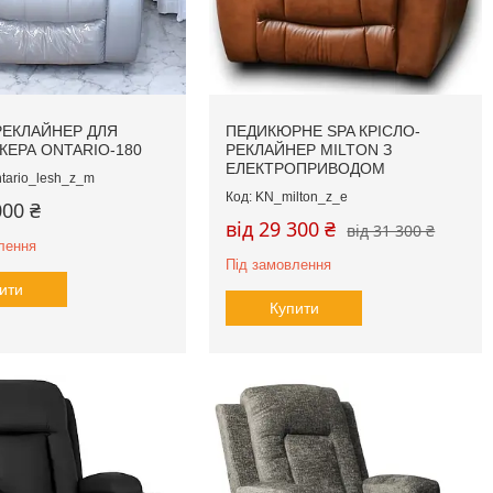
РЕКЛАЙНЕР ДЛЯ
ПЕДИКЮРНЕ SPA КРІСЛО-
ЕРА ONTARIO-180
РЕКЛАЙНЕР MILTON З
ЕЛЕКТРОПРИВОДОМ
tario_lesh_z_m
KN_milton_z_e
000 ₴
від 29 300 ₴
від 31 300 ₴
лення
Під замовлення
ити
Купити