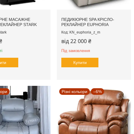
РНЕ МАСАЖНЕ
ПЕДИКЮРНЕ SPA КРІСЛО-
РЕКЛАЙНЕР STARK
РЕКЛАЙНЕР EUPHORIA
tark
KN_euphoria_z_m
₴
від 22 000 ₴
ті
Під замовлення
ити
Купити
ьори
Різні кольори
–6%