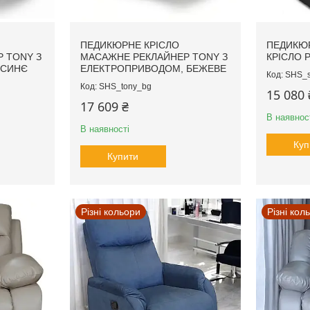
ПЕДИКЮРНЕ КРІСЛО
ПЕДИКЮ
 TONY З
МАСАЖНЕ РЕКЛАЙНЕР TONY З
КРІСЛО 
 СИНЄ
ЕЛЕКТРОПРИВОДОМ, БЕЖЕВЕ
SHS_s
SHS_tony_bg
15 080 
17 609 ₴
В наявнос
В наявності
Куп
Купити
Різні кольори
Різні кол