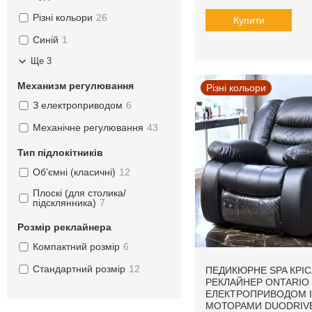
Різні кольори
26
Купити
Синій
1
Ще 3
Механизм регулювання
Різні кольори
З електроприводом
6
Механічне регулювання
43
Тип підлокітників
Об’ємні (класичні)
12
Плоскі (для столика/
підсклянника)
7
Розмір реклайнера
Компактний розмір
6
Стандартний розмір
12
ПЕДИКЮРНЕ SPA КРІС
РЕКЛАЙНЕР ONTARIO 
ЕЛЕКТРОПРИВОДОМ І
МОТОРАМИ DUODRIV