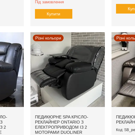
Під замовлення
Куп
Купити
Різні кольори
Різні кол
ЛО-
ПЕДИКЮРНЕ SPA КРІСЛО-
ПЕДИКЮР
З
РЕКЛАЙНЕР ONTARIO З
РЕКЛАЙН
З 2
ЕЛЕКТРОПРИВОДОМ ІЗ 2
SB_pe
E
МОТОРАМИ DUOLINER