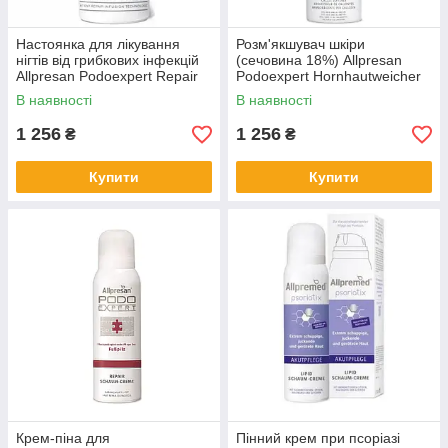
Настоянка для лікування
Розм'якшувач шкіри
нігтів від грибкових інфекцій
(сечовина 18%) Allpresan
Allpresan Podoexpert Repair
Podoexpert Hornhautweicher
Nail Tinctur
В наявності
В наявності
1 256
1 256
₴
₴
Купити
Купити
Крем-піна для
Пінний крем при псоріазі