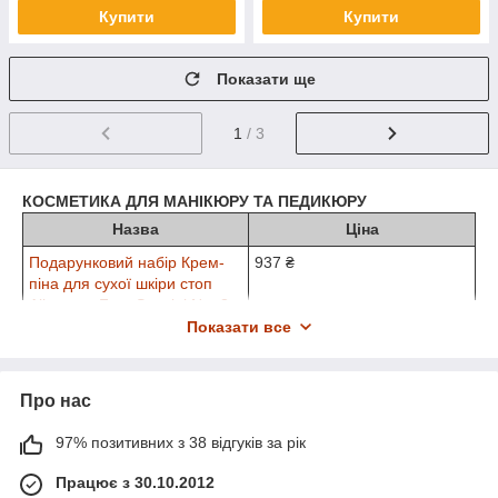
Купити
Купити
Показати ще
1
/ 3
КОСМЕТИКА ДЛЯ МАНІКЮРУ ТА ПЕДИКЮРУ
Назва
Ціна
Подарунковий набір Крем-
937 ₴
піна для сухої шкіри стоп
Allpresan Foot Special No. 3
Foam Cream, 125 мл + 35 мл
Показати все
Подарунковий набір
1 170 ₴
Allpresan: Intensive Care +
Про нас
Hydro для дуже сухої та
потрісканої шкіри рук
97% позитивних з 38 відгуків за рік
Подарунковий набор
857 ₴
Зволожувальний крем для
Працює з 30.10.2012
рук Skincair by Allpresan