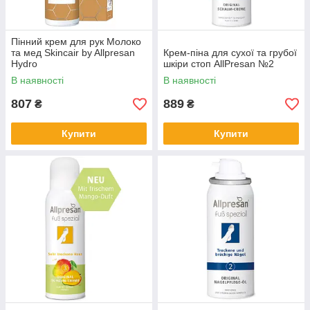
Пінний крем для рук Молоко
та мед Skincair by Allpresan
Крем-піна для сухої та грубої
Hydro
шкіри стоп AllPresan №2
В наявності
В наявності
807
889
₴
₴
Купити
Купити