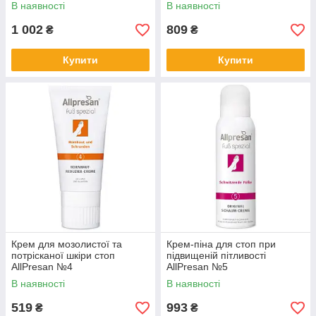
В наявності
В наявності
1 002
809
₴
₴
Купити
Купити
Крем для мозолистої та
Крем-піна для стоп при
потрісканої шкіри стоп
підвищеній пітливості
AllPresan №4
AllPresan №5
В наявності
В наявності
519
993
₴
₴