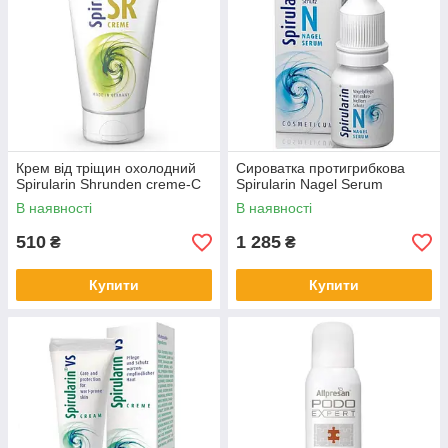
Крем від тріщин охолодний
Сироватка протигрибкова
Spirularin Shrunden creme-C
Spirularin Nagel Serum
В наявності
В наявності
510
1 285
₴
₴
Купити
Купити