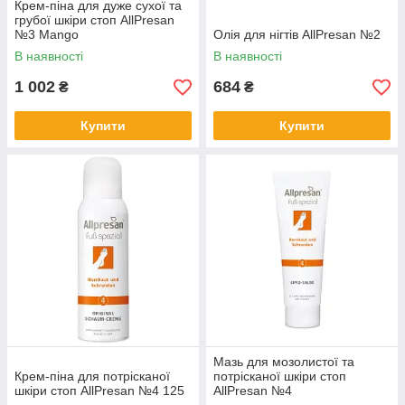
Крем-піна для дуже сухої та
грубої шкіри стоп AllPresan
№3 Mango
Олія для нігтів AllPresan №2
В наявності
В наявності
1 002
684
₴
₴
Купити
Купити
Мазь для мозолистої та
Крем-піна для потрісканої
потрісканої шкіри стоп
шкіри стоп AllPresan №4 125
AllPresan №4