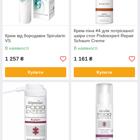
Крем-піна #4 для потрісканої
Крем від бородавок Spirularin
шкіри стоп Podoexpert Repair
VS
Schaum Creme
В наявності
В наявності
1 257
1 161
₴
₴
Купити
Купити