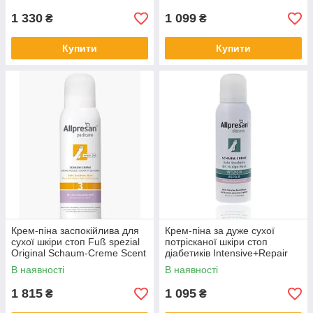
1 330
1 099
₴
₴
Купити
Купити
Крем-піна заспокійлива для
Крем-піна за дуже сухої
сухої шкіри стоп Fuß spezial
потрісканої шкіри стоп
Original Schaum-Creme Scent
діабетиків Intensive+Repair
Allpresan №3 300
(заспокійливий), Allpresan 15
В наявності
В наявності
мл 125
1 815
1 095
₴
₴