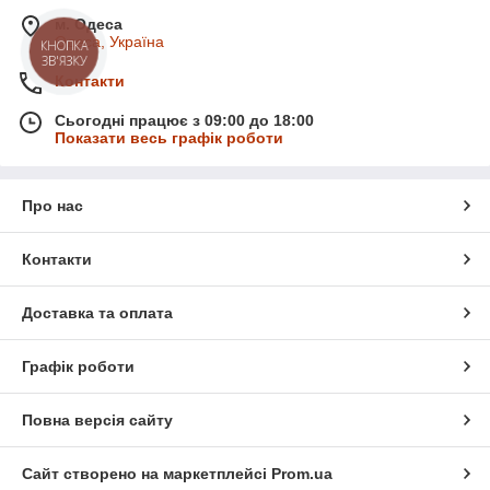
Hydro 100 мл + 35 мл
м. Одеса
Одеса, Україна
КНОПКА
Подарунковий набір Крем-
1 001 ₴
ЗВ'ЯЗКУ
піна для сухої шкіри стоп
Контакти
Allpresan Diabetic
Intensive+Repair із
Сьогодні працює з 09:00 до 18:00
сечовиною, 125 мл + 35 мл
Показати весь графік роботи
❱ Назва категорії
КОСМЕТИКА ДЛЯ
МАНІКЮРУ ТА ПЕДИКЮРУ
Про нас
❱ Кількість товарів
65
❱ Найдешевший товар
788 ₴
Контакти
❱ Найдорожчий товар
2 323 ₴
Доставка та оплата
Графік роботи
Повна версія сайту
Сайт створено на маркетплейсі
Prom.ua