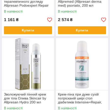
терапевтичного догляду
Allpremed (Allpresan derma
Allpresan Podoexpert Repair
med) psoriatix, 200 мл
Foam Cream
В наявності
В наявності
1 161
2 574
₴
₴
Купити
Купити
Зволожуючий пінний крем
Крем-піна при дуже сухій
для тіла Олива Skincair by
потрісканій шкірі стоп
Allpresan Hydro 200 мл
діабетиків Intensive+Repair,
Allpresan 125 мл
В наявності
В наявності