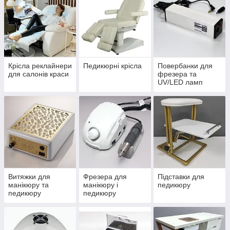
Крісла реклайнери
Педикюрні крісла
Повербанки для
для салонів краси
фрезера та
UV/LED ламп
Витяжки для
Фрезера для
Підставки для
манікюру та
манікюру і
педикюру
педикюру
педикюру