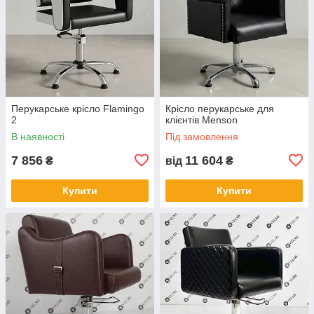
Перукарське крісло Flamingo
Крісло перукарське для
2
клієнтів Menson
В наявності
Під замовлення
7 856
11 604
₴
від
₴
Купити
Купити