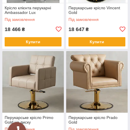
Крісло клієнта перукарні
Перукарське крісло Vincent
Ambassador Lux
Gold
Під замовлення
Під замовлення
18 466
18 647
₴
₴
Купити
Купити
Перукарське крісло Primo
Перукарське крісло Prado
Gold на диску
Gold
Під замовлення
Під замовлення