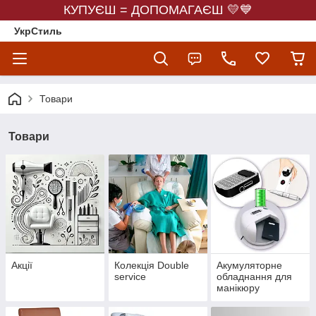
КУПУЄШ = ДОПОМАГАЄШ 💛💙
УкрСтиль
Товари
Товари
Акції
Колекція Double
Акумуляторне
service
обладнання для
манікюру