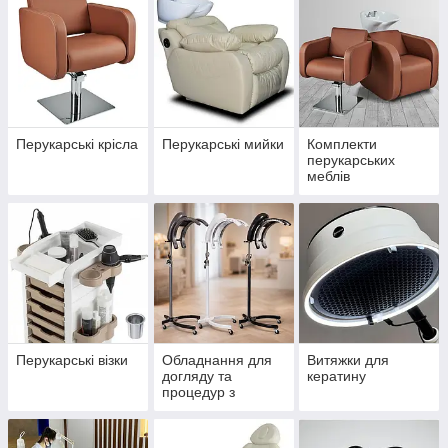
Перукарські крісла
Перукарські мийки
Комплекти
перукарських
меблів
Перукарські візки
Обладнання для
Витяжки для
догляду та
кератину
процедур з
волоссям