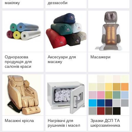
макіяжу
деззасоби
Одноразова
Аксесуари для
Масажери
продукція для
масажу
салонів краси
Масажні крісла
Нагрівачі для
Зразки ДСП ТА
рушників і масел
шкірозамінника