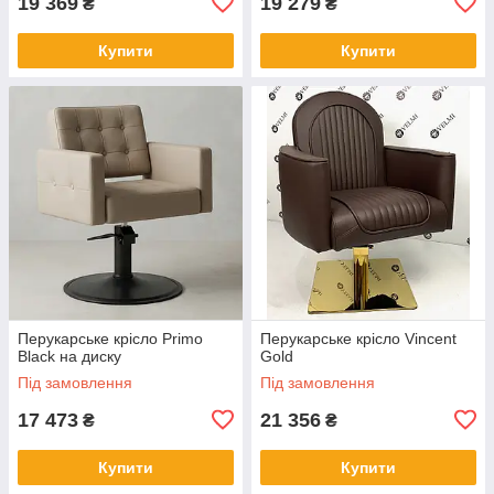
19 369
19 279
₴
₴
Купити
Купити
Перукарське крісло Primo
Перукарське крісло Vincent
Black на диску
Gold
Під замовлення
Під замовлення
17 473
21 356
₴
₴
Купити
Купити