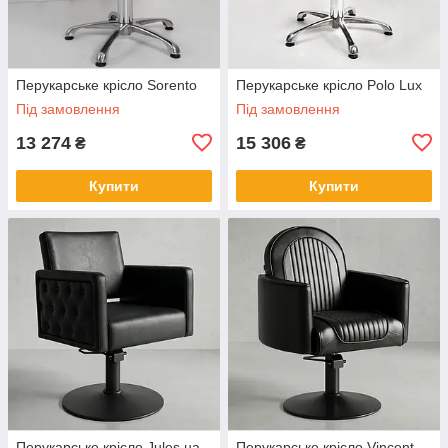
Перукарське крісло Sorento
Перукарське крісло Polo Lux
Під замовлення
Під замовлення
13 274
15 306
₴
₴
Купити
Купити
Перукарське крісло Jules на
Перукарське крісло Vincent