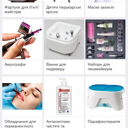
Фартухи для б'юті
Дитячі перукарські
Маски захисні
майстрів
крісла
Аерографи
Ванни для
Набори для
педикюру
лешмейкерів
Обладнання для
Антисептики,
Парафінотерапія
перманентного
чистячі та