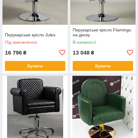
Перукарське крісло Flamingo
Перукарське крісло Jules
на диску
Під замовлення
В наявності
16 796
13 048
₴
₴
Купити
Купити