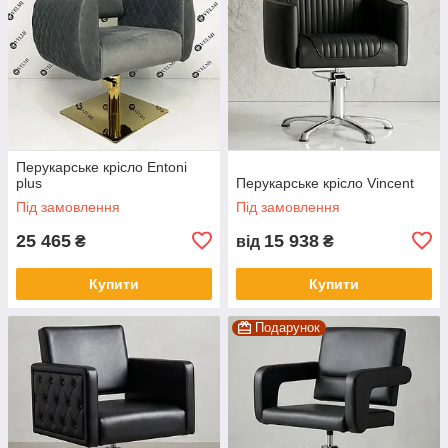
Перукарське крісло Entoni
plus
Перукарське крісло Vincent
Під замовлення
Під замовлення
25 465
15 938
₴
від
₴
Купити
Купити
Подарунок