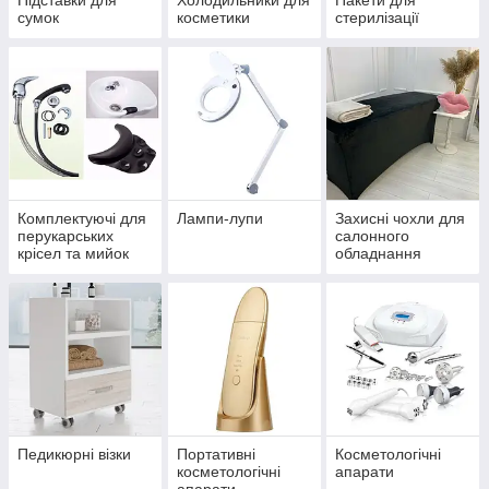
Підставки для
Холодильники для
Пакети для
сумок
косметики
стерилізації
Комплектуючі для
Лампи-лупи
Захисні чохли для
перукарських
салонного
крісел та мийок
обладнання
Педикюрні візки
Портативні
Косметологічні
косметологічні
апарати