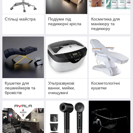
Стільці майстра
Подіуми під
Косметика для
педикюрні крісла
манікюру та
педикюру
Кушетки для
Ультразвукові
Косметологічні
лешмейкерів та
ванни, мийки,
кушетки
бровістів
очищувачі