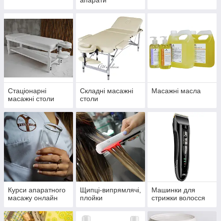
апарати
домашнього
користування
Стаціонарні
Складні масажні
Масажні масла
масажні столи
столи
Курси апаратного
Щипці-випрямлячі,
Машинки для
масажу онлайн
плойки
стрижки волосся