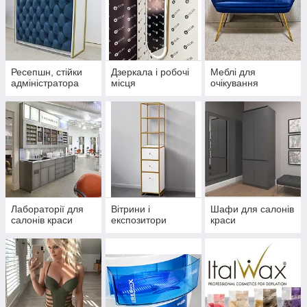
Ресепшн, стійки
Дзеркала і робочі
Меблі для
адміністратора
місця
очікування
Лабораторії для
Вітрини і
Шафи для салонів
салонів краси
експозитори
краси