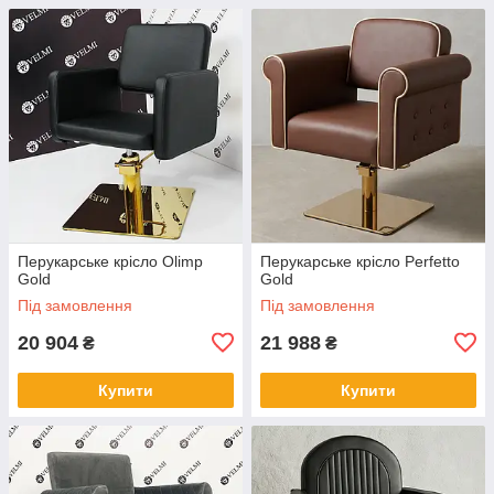
Перукарське крісло Olimp
Перукарське крісло Perfetto
Gold
Gold
Під замовлення
Під замовлення
20 904
21 988
₴
₴
Купити
Купити