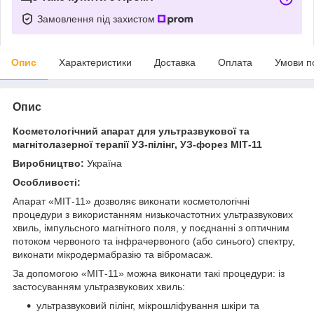
Замовлення під захистом
Опис
Характеристики
Доставка
Оплата
Умови п
Опис
Косметологічний апарат для ультразвукової та
магнітолазерної терапії УЗ-пілінг, УЗ-форез МІТ-11
Виробництво:
Україна
Особливості:
Апарат «МІТ-11» дозволяє виконати косметологічні
процедури з використанням низькочастотних ультразвукових
хвиль, імпульсного магнітного поля, у поєднанні з оптичним
потоком червоного та інфрачервоного (або синього) спектру,
виконати мікродермабразію та вібромасаж.
За допомогою «МІТ-11» можна виконати такі процедури: із
застосуванням ультразвукових хвиль:
ультразвуковий пілінг, мікрошліфування шкіри та