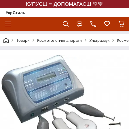
КУПУЄШ = ДОПОМАГАЄШ 💛💙
УкрСтиль
Товари
Косметологічні апарати
Ультразвук
Космет