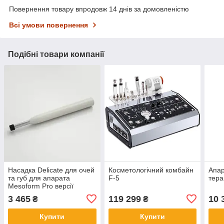
Повернення товару впродовж 14 днів за домовленістю
Всі умови повернення
Подібні товари компанії
Насадка Delicate для очей
Косметологічний комбайн
Апар
та губ для апарата
F-5
тера
Mesoform Pro версії
Professional
3 465
119 299
10 
₴
₴
Купити
Купити