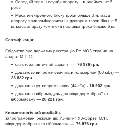
Середній термін служби апарату – щонайменше 5
років.
Маса електронного блоку трохи більше 3 кг, маса
апарату з випромінювачем і індуктором трохи більше 5
кг, маса апарату комплекті поставки трохи більше 6 кг.
Сертифікація:
Свідоцтво про державну реєстрацію РУ МОЗ України на
апарат МІТ-11
фізіотерапевтичний варіант
― 76 976 грн.
додатково випромінювач магнітолазерний (80 мВт)
―
23 882 грн.
додатково уз. випромінювач (44 кГц)
- 19 902 грн.
додатково вібромодуль для мікродермобразії та
вібромасажу
―
28 221 грн.
Косметологічний комбайн:
запрограмовані режими дії; УЗ-пілінг, УЗ-форез, МЛТ,
мікродермабразія та вібромасаж
― 76 976 грн.