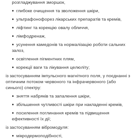
розгладжування зморшок,
глибоке очищення та зволоження шкіри,
ультрафонофорез лікарських препаратів та кремів,
ліфтинг та корекцію овалу обличчя,
лімфодренаж,
усунення камедонів та нормалізацію роботи сальних
залоз,
освітлення пігментних плям,
корекції ваги та лікування целюліту;
із застосуванням імпульсного магнітного поля, у поєднанні з
оптичним потоком червоного та інфрачервоного (або
синього) спектру:
зняття набряків та запалення шкіри,
збільшення чутливості шкіри при накладенні кремів,
посилення поглинання кремів та підвищення
ефективності їх дії;
із застосуванням вібромодуля:
мікродермоподібності,