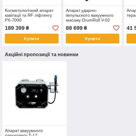
Косметологічний апарат
Апарат ударно-
Апар
кавітації та RF ліфтингу
імпульсного вакуумного
тера
PX-7000
масажу DrumRoll V-02
189 399
88 699
41 
₴
₴
Купити
Купити
Акційні пропозиції та новинки
Апарат вакуумного
гідропілінгу T-17