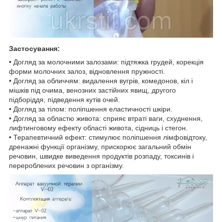
Застосування:
• Догляд за молочними залозами: підтяжка грудей, корекція
форми молочних залоз, відновлення пружності.
• Догляд за обличчям: видалення вугрів, комедонов, кіл і
мішків під очима, венозних застійних явищ, другого
підборіддя, підведення кутів очей.
• Догляд за тілом: поліпшення еластичності шкіри.
• Догляд за областю живота: сприяє втраті ваги, схуднення,
лифтинговому ефекту області живота, сідниць і стегон.
• Терапевтичний ефект: стимулює поліпшення лімфовідтоку,
дренажні функції організму, прискорює загальний обмін
речовин, швидке виведення продуктів розпаду, токсинів і
перероблених речовин з організму.