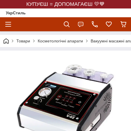
КУПУЄШ = ДОПОМАГАЄШ 💛💙
УкрСтиль
Товари
Косметологічні апарати
Вакуумні масажні ап