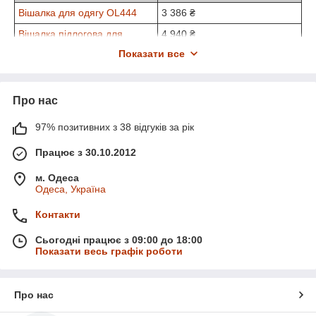
Вішалка для одягу OL444
3 386 ₴
Вішалка підлогова для
4 940 ₴
салону краси BONA 9
Показати все
Шафа для салону краси
7 000 ₴
BONA 8
Про нас
Шафа для салону краси
7 125 ₴
BONA 7
97% позитивних з 38 відгуків за рік
❱ Назва категорії
Шафи для салонів краси
Працює з 30.10.2012
❱ Кількість товарів
10
м. Одеса
❱ Найдешевший товар
3 386 ₴
Одеса, Україна
❱ Найдорожчий товар
22 125 ₴
Контакти
Сьогодні працює з 09:00 до 18:00
Показати весь графік роботи
Про нас