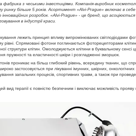
ька фабрика з чеськими інвестиціями. Компанія-виробник косметол
у ринку більше 5 років. Асортимент «Alvi-Prague» включає в се
 інноваційних розробок. «Alvi-Prague» - це бренд, що асоціюється
овування в індустрії краси.
ікування лежить принцип впливу випромінюваних світлодіодами фото
му рівні. Спрямовані фотони поглинаються фоторецепторами клітин,
ної структури клітин. Омолоджуються клітини в буквальному сенсі 
ня пружності та еластичності шкіри і розгладженні зморшок.
тонів проникає на більш глибокий рівень, всередину тканин, що спри
ироко застосовується при лікуванні імунних, шкірних, онкологічни
кування запальних процесів, спортивних травм, а також при проведен
ей вид терапії є повністю безпечним і виключає можливість прояву 