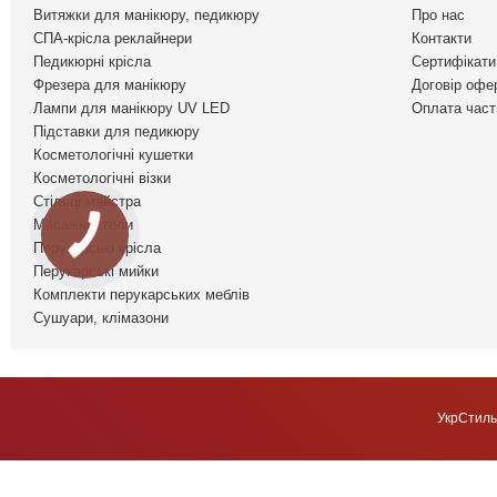
Витяжки для манікюру, педикюру
Про нас
СПА-крісла реклайнери
Контакти
Педикюрні крісла
Сертифікати 
Фрезера для манікюру
Договір офе
Лампи для манікюру UV LED
Оплата част
Підставки для педикюру
Косметологічні кушетки
Косметологічні візки
Стільці майстра
Масажні столи
Перукарські крісла
Перукарські мийки
Комплекти перукарських меблів
Сушуари, клімазони