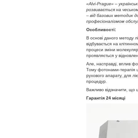
«Alvi-Prague» – українс
розвивається на чеськом
– від базових методик до
професіоналізмом обслуг
Особливості:
В основі даного методу л
відбувається на клітинно
процеси зміни молекуляр
проявляється у відновлен
Але, насправді, вплив фо
Тому фотонами-терапія ш
рухового апарату, для лі
процедур.
Важливо відзначити, що ц
Гарантія 24 місяці