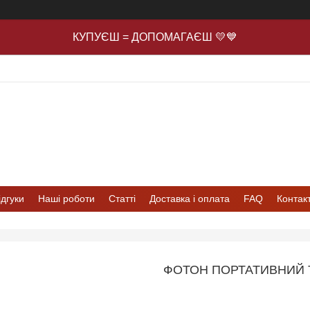
КУПУЄШ = ДОПОМАГАЄШ 💛💙
ідгуки
Наші роботи
Статті
Доставка і оплата
FAQ
Контак
ФОТОН ПОРТАТИВНИЙ 