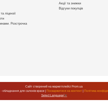
Акції та знижки
Відгуки покупців
та ліцензії
рти
инами. Розстрочка
Сайт створений на маркетплейсі
Prom.ua
УкрСтиль - обладнання для салонів краси |
Поскаржитися на контент
|
Політика конфіде
Select Language
▼