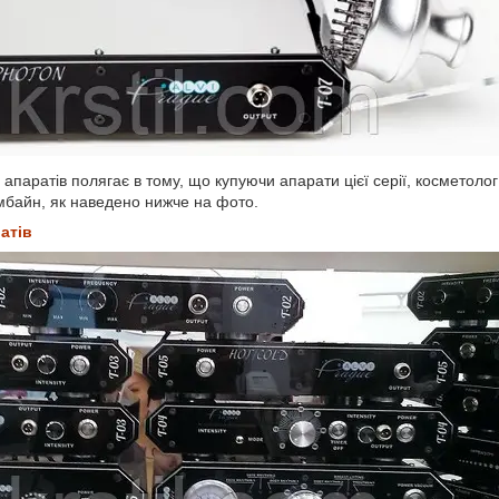
 апаратів полягає в тому, що купуючи апарати цієї серії, косметоло
омбайн, як наведено нижче на фото.
атів