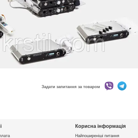
Задати запитання за товаром
і
Корисна інформація
плата
Найпоширеніші питання