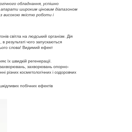
огічного обладнання, успішно
бе апарати широким ціновим діапазоном
 з високою якістю роботи і
нів світла на людський організм. Дія
 в результаті чого запускаються
цього слова! Видимий ефект
яє їх швидкій регенерації.
х захворювань, захворювань опорно-
ні різних косметологічних і оздоровчих
шкідливих побічних ефектів