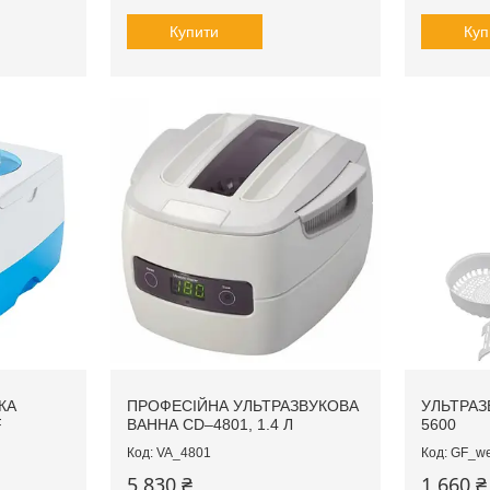
Купити
Куп
КА
ПРОФЕСІЙНА УЛЬТРАЗВУКОВА
УЛЬТРАЗ
F
ВАННА CD–4801, 1.4 Л
5600
VA_4801
GF_w
5 830 ₴
1 660 ₴