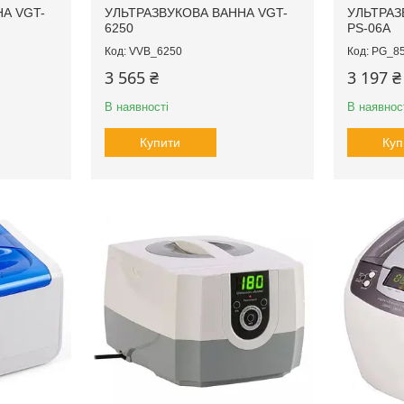
А VGT-
УЛЬТРАЗВУКОВА ВАННА VGT-
УЛЬТРАЗ
6250
PS-06A
VVB_6250
PG_8
3 565 ₴
3 197 ₴
В наявності
В наявнос
Купити
Куп