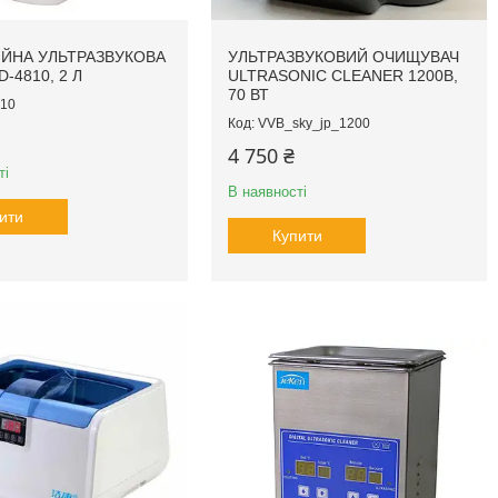
ЙНА УЛЬТРАЗВУКОВА
УЛЬТРАЗВУКОВИЙ ОЧИЩУВАЧ
-4810, 2 Л
ULTRASONIC CLEANER 1200B,
70 ВТ
10
VVB_sky_jp_1200
4 750 ₴
ті
В наявності
ити
Купити