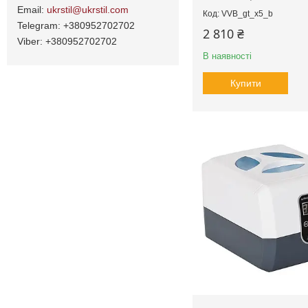
ukrstil@ukrstil.com
VVB_gt_x5_b
+380952702702
2 810 ₴
+380952702702
В наявності
Купити