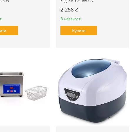
92808
KV_СЕ_5600А
2 258 ₴
ті
В наявності
ити
Купити