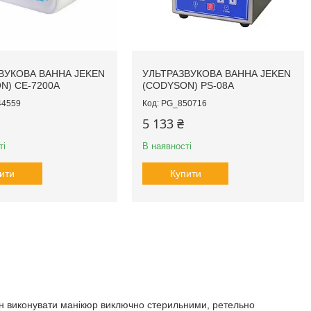
ВУКОВА ВАННА JEKEN
УЛЬТРАЗВУКОВА ВАННА JEKEN
N) CE-7200A
(CODYSON) PS-08A
44559
PG_850716
5 133 ₴
ті
В наявності
ити
Купити
нен виконувати манікюр виключно стерильними, ретельно