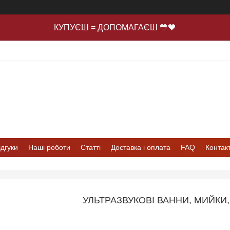
КУПУЄШ = ДОПОМАГАЄШ 💛💙
ідгуки
Наші роботи
Статті
Доставка і оплата
FAQ
Контак
УЛЬТРАЗВУКОВІ ВАННИ, МИЙКИ