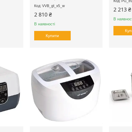
PG_8
VVB_gt_x5_w
2 213 ₴
2 810 ₴
В наявнос
В наявності
Куп
Купити