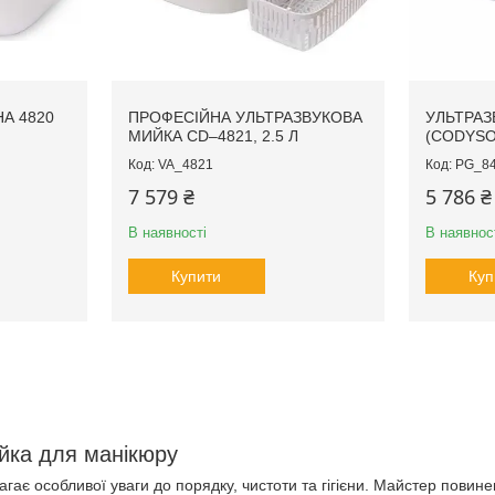
А 4820
ПРОФЕСІЙНА УЛЬТРАЗВУКОВА
УЛЬТРАЗ
МИЙКА CD–4821, 2.5 Л
(CODYSO
VA_4821
PG_8
7 579 ₴
5 786 ₴
В наявності
В наявнос
Купити
Куп
йка для манікюру
гає особливої уваги до порядку, чистоти та гігієни. Майстер пови