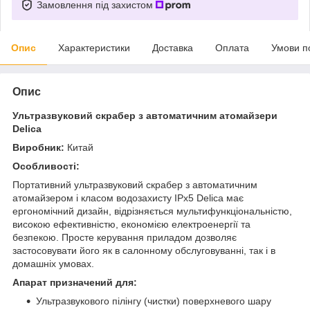
Замовлення під захистом
Опис
Характеристики
Доставка
Оплата
Умови п
Опис
Ультразвуковий скрабер з автоматичним атомайзери
Delica
Виробник:
Китай
Особливості:
Портативний ультразвуковий скрабер з автоматичним
атомайзером і класом водозахисту IPx5 Delica має
ергономічний дизайн, відрізняється мультифункціональністю,
високою ефективністю, економією електроенергії та
безпекою. Просте керування приладом дозволяє
застосовувати його як в салонному обслуговуванні, так і в
домашніх умовах.
Апарат призначений для:
Ультразвукового пілінгу (чистки) поверхневого шару