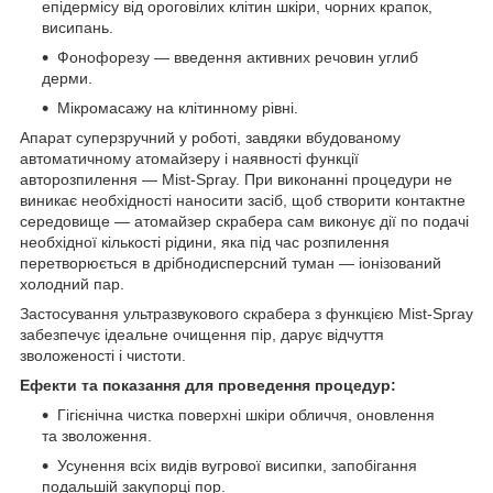
епідермісу від ороговілих клітин шкіри, чорних крапок,
висипань.
Фонофорезу — введення активних речовин углиб
дерми.
Мікромасажу на клітинному рівні.
Апарат суперзручний у роботі, завдяки вбудованому
автоматичному атомайзеру і наявності функції
авторозпилення — Mist-Spray. При виконанні процедури не
виникає необхідності наносити засіб, щоб створити контактне
середовище — атомайзер скрабера сам виконує дії по подачі
необхідної кількості рідини, яка під час розпилення
перетворюється в дрібнодисперсний туман — іонізований
холодний пар.
Застосування ультразвукового скрабера з функцією Mist-Spray
забезпечує ідеальне очищення пір, дарує відчуття
зволоженості і чистоти.
Ефекти та показання для проведення процедур:
Гігієнічна чистка поверхні шкіри обличчя, оновлення
та зволоження.
Усунення всіх видів вугрової висипки, запобігання
подальшій закупорці пор.