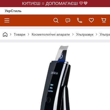
КУПУЄШ = ДОПОМАГАЄШ 💛💙
УкрСтиль
Товари
Косметологічні апарати
Ультразвук
Ультр