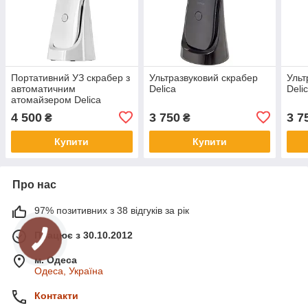
Портативний УЗ скрабер з
Ультразвуковий скрабер
Ульт
автоматичним
Delica
Deli
атомайзером Delica
4 500
3 750
3 7
₴
₴
Купити
Купити
Про нас
97% позитивних з 38 відгуків за рік
Працює з 30.10.2012
м. Одеса
Одеса, Україна
Контакти