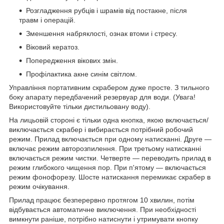
Розгладження рубців і шрамів від постакне, після
травм і операцій.
Зменшення набряклості, ознак втоми і стресу.
Віковий кератоз.
Попередження вікових змін.
Профілактика акне синім світлом.
Управління портативним скрабером дуже просте. З тильного
боку апарату передбачений резервуар для води. (Увага!
Використовуйте тільки дистильовану воду).
На лицьовій стороні є тільки одна кнопка, якою включається/
виключається скрабер і вибирається потрібний робочий
режим. Прилад включається при одному натисканні. Друге —
включає режим авторозпилення. При третьому натисканні
включається режим чистки. Четверте — переводить прилад в
режим глибокого чищення пор. При п'ятому — включається
режим фонофорезу. Шосте натискання перемикає скрабер в
режим очікування.
Прилад працює безперервно протягом 10 хвилин, потім
відбувається автоматичне виключення. При необхідності
вимкнути раніше, потрібно натиснути і утримувати кнопку