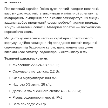
включення.
Портативний скрабер Delica дуже легкий, завдяки невеликій
вазі, він дає можливість виконувати маніпуляції з легким та
комфортним очищення пор в самих важкодоступних місцях
завдяки добре продуманій формі робочої частини приладу —
зігнутій металевій лопатці. Матеріал лопатки — високоякісна
нержавіюча сталь.
Місце стику металевої частини скрабера і пластикового
корпусу надійно захищене від попадання потоків води, які
спрямовані під будь-яким кутом, дана модель має дуже
високий клас захисту: водонепроникність класу IPx5.
Техничні характеристики:
Живлення: 220-240 В / 50 Гц;
Споживана потужність: 2,2 Вт;
Об'єм акумулятора: 800 мА;
Частота УЗ-хвилі: 28 кГц;
Довжина хвилі синього світла: 465 +/- 3 нм;
Рівень водонепроникності: IPx5;
Вага приладу: 250 гр.