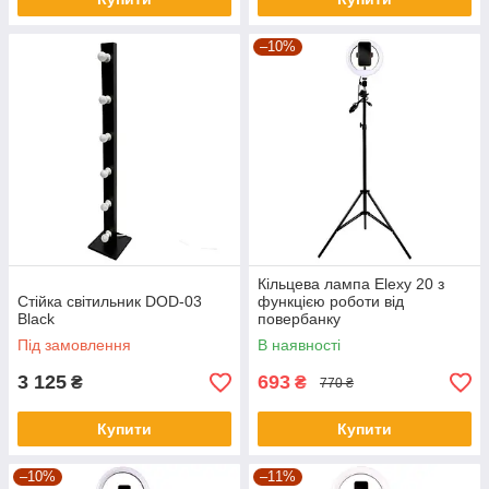
–10%
Кільцева лампа Elexy 20 з
Стійка світильник DOD-03
функцією роботи від
Black
повербанку
Під замовлення
В наявності
3 125
693
₴
₴
770 ₴
Купити
Купити
–10%
–11%