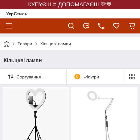
КУПУЄШ = ДОПОМАГАЄШ 💛💙
УкрСтиль
Товари
Кільцеві лампи
Кільцеві лампи
Сортування
0
Фільтри