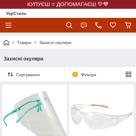
КУПУЄШ = ДОПОМАГАЄШ 💛💙
УкрСтиль
Товари
Захисні окуляри
Захисні окуляри
Сортування
0
Фільтри