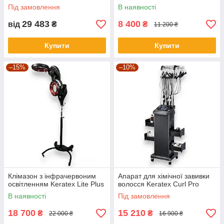
Під замовлення
В наявності
29 483
8 400
від
₴
₴
11 200 ₴
Купити
Купити
–15%
–10%
Клімазон з інфрачервоним
Апарат для хімічної завивки
освітленням Keratex Lite Plus
волосся Keratex Curl Pro
В наявності
Під замовлення
18 700
15 210
₴
₴
22 000 ₴
16 900 ₴