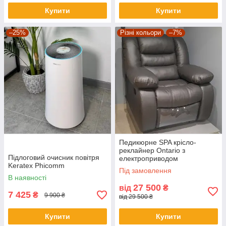
Купити
Купити
–25%
Різні кольори
–7%
Педикюрне SPA крісло-
реклайнер Ontario з
Підлоговий очисник повітря
електроприводом
Keratex Phicomm
Під замовлення
В наявності
27 500
від
₴
7 425
₴
9 900 ₴
від 29 500 ₴
Купити
Купити