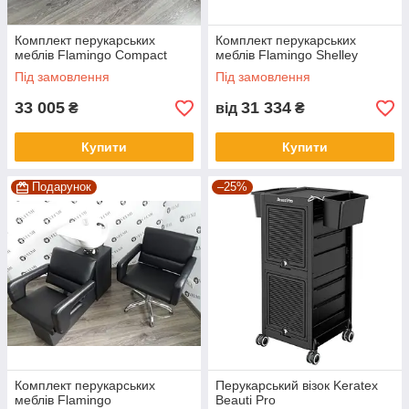
Комплект перукарських
Комплект перукарських
меблів Flamingo Compact
меблів Flamingo Shelley
Під замовлення
Під замовлення
33 005
31 334
₴
від
₴
Купити
Купити
Подарунок
–25%
Комплект перукарcьких
Перукарський візок Keratex
меблів Flamingo
Beauti Pro