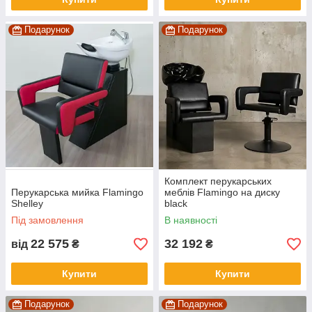
Подарунок
Подарунок
Комплект перукарських
Перукарська мийка Flamingo
меблів Flamingo на диску
Shelley
black
Під замовлення
В наявності
22 575
32 192
від
₴
₴
Купити
Купити
Подарунок
Подарунок