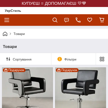
КУПУЄШ = ДОПОМАГАЄШ 💛💙
УкрСтиль
Товари
Товари
Сортування
1
Фільтри
Подарунок
Подарунок