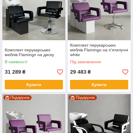
Комплект перукарських
Комплект перукарських
меблів Flamingo на п'ятилуччі
меблів Flamingo на диску
white
В наявності
Під замовлення
31 289
29 483
₴
₴
Купити
Купити
Подарунок
Подарунок