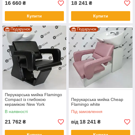
16 660
18 241
₴
₴
Купити
Купити
Подарунок
Подарунок
Перукарська мийка Flamingo
Compact із глибокою
Перукарська мийка Cheap
керамікою New York
Flamingo white
В наявності
Під замовлення
21 762
18 241
₴
від
₴
Купити
Купити