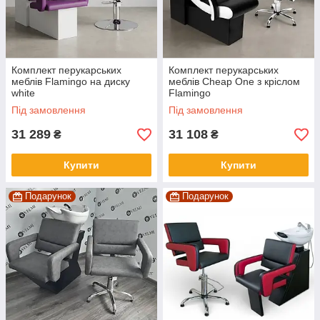
Комплект перукарських
Комплект перукарських
меблів Flamingo на диску
меблів Cheap One з кріслом
white
Flamingo
Під замовлення
Під замовлення
31 289
31 108
₴
₴
Купити
Купити
Подарунок
Подарунок