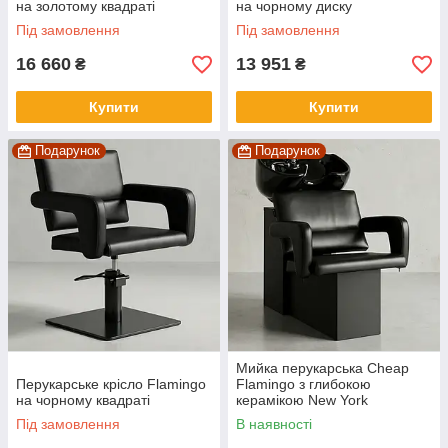
на золотому квадраті
на чорному диску
Під замовлення
Під замовлення
16 660
13 951
₴
₴
Купити
Купити
Подарунок
Подарунок
Мийка перукарська Cheap
Перукарське крісло Flamingo
Flamingo з глибокою
на чорному квадраті
керамікою New York
Під замовлення
В наявності