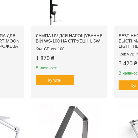
ПА ДЛЯ
ЛАМПА UV ДЛЯ НАРОЩУВАННЯ
БЕЗТІНЬ
RT MOON
ВІЙ WS-100 НА СТРУБЦІНІ, 5W
БЬЮТІ М
, РОЖЕВА
LIGHT HD
GF_ws_100
VVB_
1 870 ₴
3 420 ₴
В наявності
В наявнос
Купити
Куп