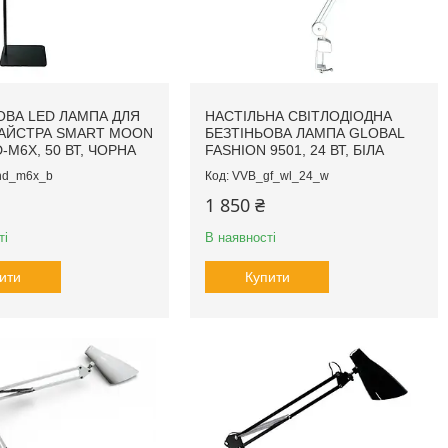
ОВА LED ЛАМПА ДЛЯ
НАСТІЛЬНА СВІТЛОДІОДНА
АЙСТРА SMART MOON
БЕЗТІНЬОВА ЛАМПА GLOBAL
-M6X, 50 ВТ, ЧОРНА
FASHION 9501, 24 ВТ, БІЛА
hd_m6x_b
VVB_gf_wl_24_w
1 850 ₴
ті
В наявності
ити
Купити