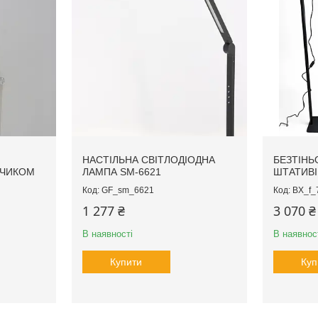
НАСТІЛЬНА СВІТЛОДІОДНА
БЕЗТІНЬ
ТЧИКОМ
ЛАМПА SM-6621
ШТАТИВІ 
GF_sm_6621
BX_f_
1 277 ₴
3 070 ₴
В наявності
В наявнос
Купити
Куп