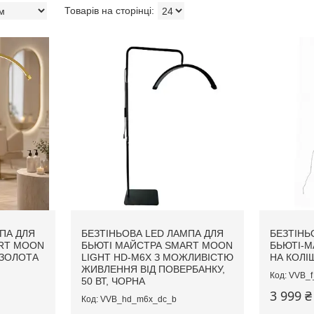
ПА ДЛЯ
БЕЗТІНЬОВА LED ЛАМПА ДЛЯ
БЕЗТІНЬ
RT MOON
БЬЮТІ МАЙСТРА SMART MOON
БЬЮТІ-М
, ЗОЛОТА
LIGHT HD-M6X З МОЖЛИВІСТЮ
НА КОЛІЩ
ЖИВЛЕННЯ ВІД ПОВЕРБАНКУ,
VVB_f
50 ВТ, ЧОРНА
3 999 ₴
VVB_hd_m6x_dc_b