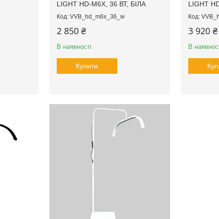
LIGHT HD-M6X, 36 ВТ, БІЛА
LIGHT HD
VVB_hd_m6x_36_w
VVB_
2 850 ₴
3 920 ₴
В наявності
В наявнос
Купити
Куп