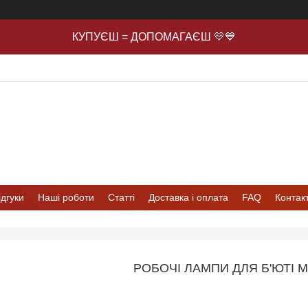
КУПУЄШ = ДОПОМАГАЄШ 💛💙
ідгуки
Наші роботи
Статті
Доставка і оплата
FAQ
Контак
РОБОЧІ ЛАМПИ ДЛЯ Б'ЮТІ 