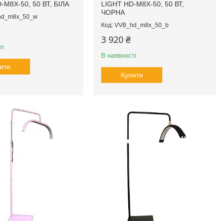
-M8X-50, 50 ВТ, БІЛА
LIGHT HD-M8X-50, 50 ВТ,
ЧОРНА
hd_m8x_50_w
VVB_hd_m8x_50_b
3 920 ₴
ті
В наявності
ити
Купити