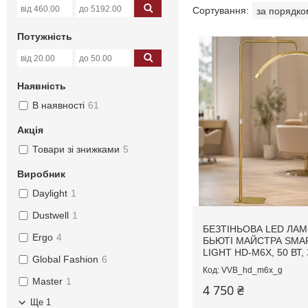
Потужність
Наявність
В наявності
61
Акція
Товари зі знижками
5
Виробник
Daylight
1
Dustwell
1
БЕЗТІНЬОВА LED ЛАМ
Ergo
4
БЬЮТІ МАЙСТРА SMA
LIGHT HD-M6X, 50 ВТ
Global Fashion
6
VVB_hd_m6x_g
Master
1
4 750 ₴
Ще 1