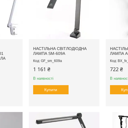
НАСТІЛЬНА СВІТЛОДІОДНА
НАСТІЛЬ
01
ЛАМПА SM-609A
ЛАМПА AN
ІЛА
GF_sm_609а
BX_fx
1 161 ₴
722 ₴
В наявності
В наявнос
Купити
Куп