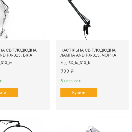
НА СВІТЛОДІОДНА
НАСТІЛЬНА СВІТЛОДІОДНА
D FX-313, БІЛА
ЛАМПА AND FX-313, ЧОРНА
_313_w
BX_fx_313_b
722 ₴
ті
В наявності
ити
Купити