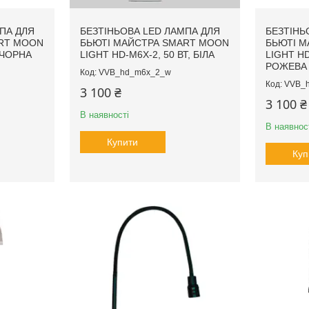
ПА ДЛЯ
БЕЗТІНЬОВА LED ЛАМПА ДЛЯ
БЕЗТІНЬ
RT MOON
БЬЮТІ МАЙСТРА SMART MOON
БЬЮТІ М
, ЧОРНА
LIGHT HD-M6X-2, 50 ВТ, БІЛА
LIGHT HD
РОЖЕВА
VVB_hd_m6x_2_w
VVB_
3 100 ₴
3 100 ₴
В наявності
В наявнос
Купити
Куп