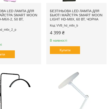
ОВА LED ЛАМПА ДЛЯ
БЕЗТІНЬОВА LED ЛАМПА ДЛЯ
АЙСТРА SMART MOON
БЬЮТІ МАЙСТРА SMART MOON
-M6X-2, 50 ВТ,
LIGHT HD-M8X, 60 ВТ, ЧОРНА
VVB_hd_m8x_b
hd_m6x_2_p
4 399 ₴
В наявності
ті
Купити
ити