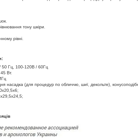
шок.
рівнювання тону шкіри.
нному рівні.
и:
/ 50 Гц, 100-120В / 60Гц
45 Вт.
МГц
ня насадка (для процедур по обличчю, шиї, декольте), конусоподібна
0х20,5х6;
х29,5х24,5;
сяців