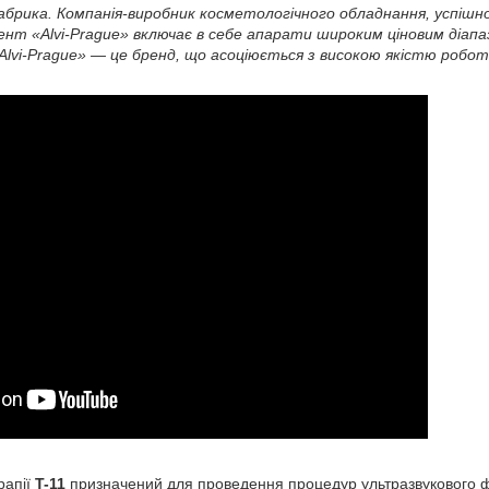
фабрика. Компанія-виробник косметологічного обладнання, успішн
ент «Alvi-Prague» включає в себе апарати широким ціновим діапа
«Alvi-Prague» ― це бренд, що асоціюється з високою якістю робот
рапії
T-11
призначений для проведення процедур ультразвукового фо