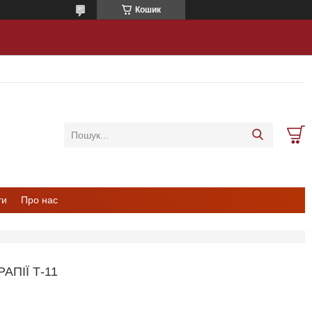
Кошик
ти
Про нас
АПІЇ Т-11