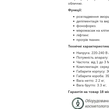
обличчю.
Функції:
розгладження змор
депігментація та ви
фонофорез.
мікромасаж на кліти
ліфтинг.
прогрів тканин.
Технічні характеристик
Напруга: 220-240 В 
Потужність апарату: 
Частота: від 1 до 3 
Комплектація: серед
Габарити корпусу: 3
Габарити короба: 35
Вага нетто: 2.2 кг;
Вага брутто: 3.3 кг;
Гарантія на товар 18 мі