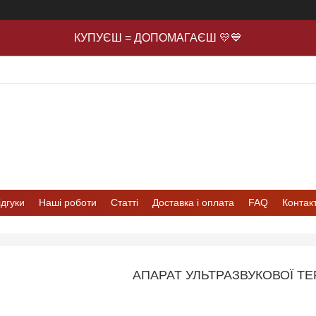
КУПУЄШ = ДОПОМАГАЄШ 💛💙
ідгуки
Наші роботи
Статті
Доставка і оплата
FAQ
Контак
АПАРАТ УЛЬТРАЗВУКОВОЇ ТЕР