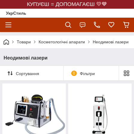
КУПУЄШ = ДОПОМАГАЄШ 💛💙
УкрСтиль
Товари
Косметологічні апарати
Неодимові лазери
Неодимові лазери
Сортування
0
Фільтри