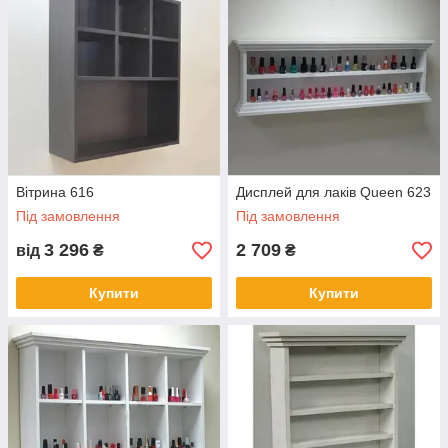
Вітрина 616
Дисплей для лаків Queen 623
Під замовлення
Під замовлення
3 296
2 709
від
₴
₴
Купити
Купити