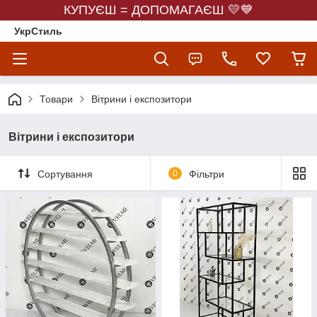
КУПУЄШ = ДОПОМАГАЄШ 💛💙
УкрСтиль
Товари
Вітрини і експозитори
Вітрини і експозитори
Сортування
0
Фільтри