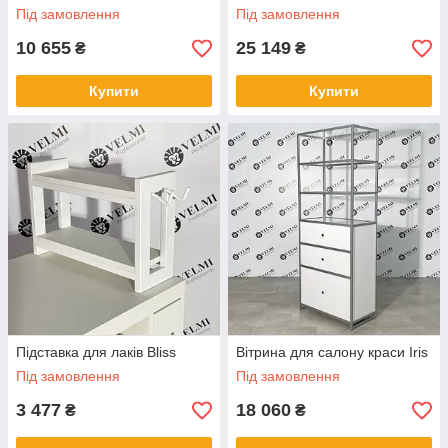
Під замовлення
Під замовлення
10 655
25 149
₴
₴
Купити
Купити
Підставка для лаків Bliss
Вітрина для салону краси Iris
Під замовлення
Під замовлення
3 477
18 060
₴
₴