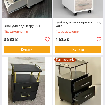
Тумба для манікюрного столу
Візок для педикюру 921
Valio
Під замовлення
Під замовлення
3 883
4 515
₴
₴
Купити
Купити
Топ продажів