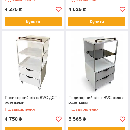
4 375
4 625
₴
₴
Купити
Купити
Педикюрний візок BVC ДСП з
Педикюрний візок BVC скло з
розетками
розетками
Під замовлення
Під замовлення
4 750
5 565
₴
₴