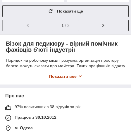
Показати ще
1
/ 2
Візок для педикюру - вірний помічник
фахівців б'юті індустрії
Порядок на робочому місці і розумна організація простору
багато можуть сказати про майстра. Таких працівників відразу
характеризують як професіоналів своєї справи. Клієнти
Показати все
завжди звертають увагу на інтер'єр, меблі та атмосферу
салону краси або кабінету. Педикюрний візок стане відмінною
ідеєю для зберігання необхідного обладнання та матеріалів,
а також прекрасно впишеться в інтер'єр будь-якого
Про нас
приміщення.
97% позитивних з 38 відгуків за рік
Візки для педикюру значно полегшують життя майстрам
сфери краси і догляду. Влаштувати робоче місце тепер
Працює з 30.10.2012
набагато легше. Всі речі помістяться в один візок, а значить
не будуть захаращувати кабінет. Цей факт грає вагому роль в
м. Одеса
роботі майстрів педикюру. Адже часто їм доводиться