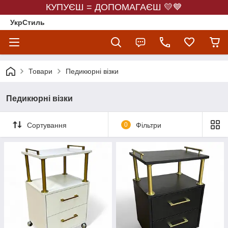
КУПУЄШ = ДОПОМАГАЄШ 💛💙
УкрСтиль
Товари
Педикюрні візки
Педикюрні візки
Сортування
0
Фільтри