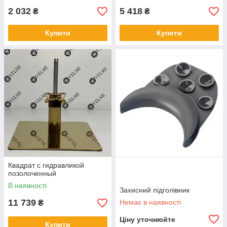
2 032
5 418
₴
₴
Купити
Купити
Квадрат с гидравликой
позолоченный
В наявності
Захисний підголівник
11 739
Немає в наявності
₴
Ціну уточнюйте
Купити