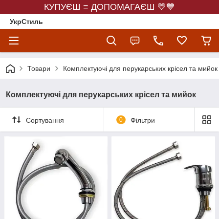
КУПУЄШ = ДОПОМАГАЄШ 💛💙
УкрСтиль
Товари
Комплектуючі для перукарських крісел та мийок
Комплектуючі для перукарських крісел та мийок
Сортування
0
Фільтри