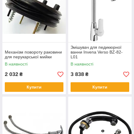
Змішувач для педикюрної
Механізм повороту раковини
ванни Invena Verso BZ-82-
для перукарської мийки
L01
В наявності
В наявності
2 032
3 838
₴
₴
Купити
Купити