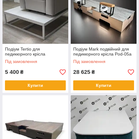
Подіум Tertio для
Подіум Mark подвійний для
педикюрного крісла
педикюрного крісла Pod-05а
Під замовлення
Під замовлення
5 400
28 625
₴
₴
Купити
Купити