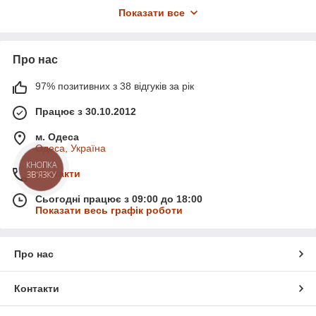
Подіум під крісло-реклайнер
4 800 ₴
Показати все
Ontario
Подіум Mark для крісла
6 250 ₴
педикюрного Pod-07
Про нас
Подіум Mark для крісла
11 650 ₴
97% позитивних з 38 відгуків за рік
педикюрного Pod-01а
❱ Назва категорії
ПОДІУМИ ПІД ПЕДИКЮРНІ
Працює з 30.10.2012
КРІСЛА
м. Одеса
❱ Кількість товарів
23
Одеса, Україна
❱ Найдешевший товар
4 235 ₴
КНОПКА
Контакти
ЗВ'ЯЗКУ
❱ Найдорожчий товар
27 675 ₴
Сьогодні працює з 09:00 до 18:00
Показати весь графік роботи
Про нас
Контакти