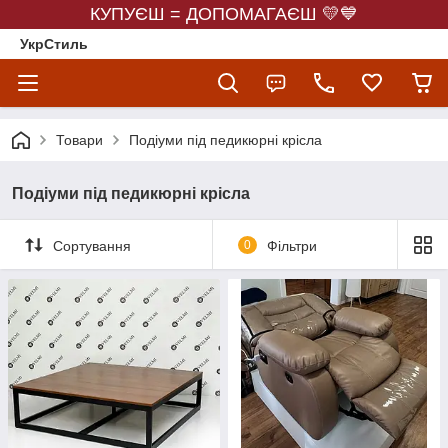
КУПУЄШ = ДОПОМАГАЄШ 💛💙
УкрСтиль
Товари
Подіуми під педикюрні крісла
Подіуми під педикюрні крісла
Сортування
0
Фільтри