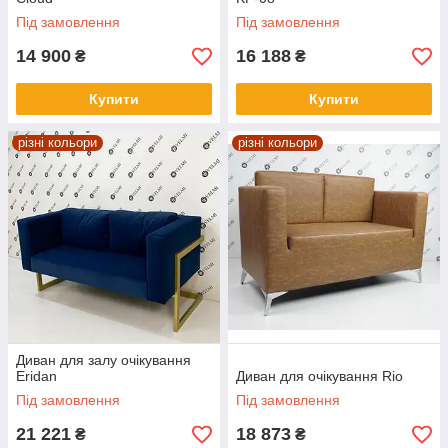
Під замовлення
Під замовлення
14 900
16 188
₴
₴
Купити
Купити
різні кольори
різні кольори
Диван для залу очікування
Eridan
Диван для очікування Rio
Під замовлення
Під замовлення
21 221
18 873
₴
₴