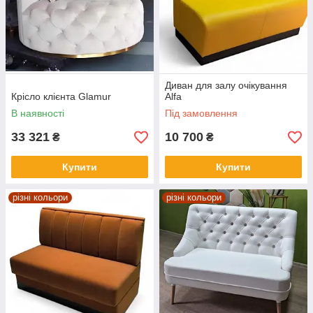
Диван для залу очікування
Крісло клієнта Glamur
Alfa
В наявності
Під замовлення
33 321
10 700
₴
₴
Купити
Купити
різні кольори
різні кольори