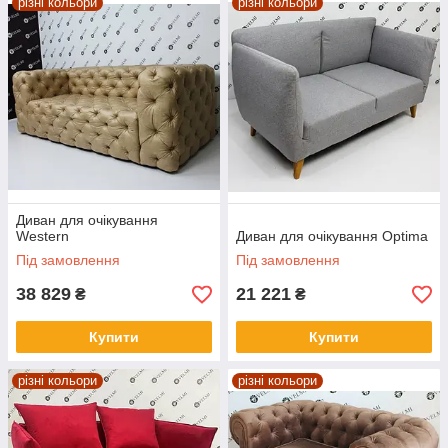
різні кольори
різні кольори
Диван для очікування
Western
Диван для очікування Optima
Під замовлення
Під замовлення
38 829
21 221
₴
₴
Купити
Купити
різні кольори
різні кольори