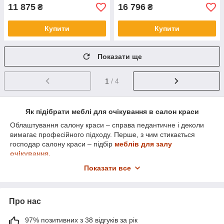
11 875
16 796
₴
₴
Купити
Купити
Показати ще
1
/ 4
Як підібрати меблі для очікування в салон краси
Облаштування салону краси – справа педантичне і деколи
вимагає професійного підходу. Перше, з чим стикається
господар салону краси – підбір
меблів для залу
очікування.
Для того щоб правильно оформити зону очікування, слід
Показати все
врахувати загальний стиль приміщення, а потім визначитися
з колірною гамою. У залі очікування повинні бути: затишні
диванчики для відвідувачів, журнальний столик, ресепшен
Про нас
стійка, гардеробна, вітрина з косметичною продукцією.
Канапка і стіл бажано підбирати в одній колірній гамі.
Диванчик повинен мати зручну м'яку оббивку і спинку. Якщо
97% позитивних з 38 відгуків за рік