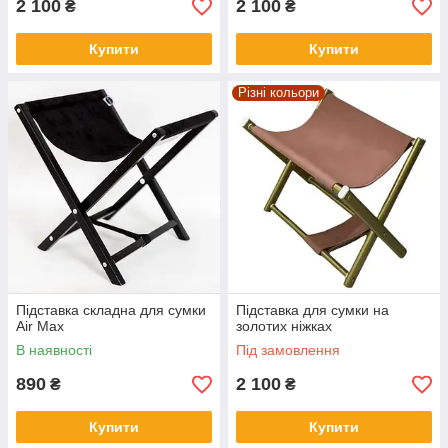
2 100
2 100
₴
₴
Купити
Купити
Різні кольори
Підставка складна для сумки
Підставка для сумки на
Air Max
золотих ніжках
В наявності
Під замовлення
890
2 100
₴
₴
Купити
Купити