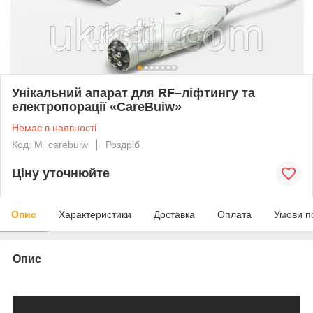
Унікальний апарат для RF–ліфтингу та
електропорації «CareBuiw»
Немає в наявності
Код: M_carebuiw
Роздріб
Ціну уточнюйте
Опис
Характеристики
Доставка
Оплата
Умови п
Опис