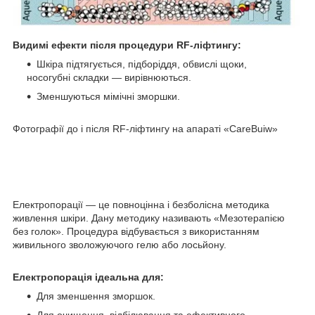
Видимі ефекти після процедури RF-ліфтингу:
Шкіра підтягується, підборіддя, обвислі щоки,
носогубні складки — вирівнюються.
Зменшуються мімічні зморшки.
Фотографії до і після RF-ліфтингу на апараті «CareBuiw»
Електропорації ― це повноцінна і безболісна методика
живлення шкіри. Дану методику називають «Мезотерапією
без голок». Процедура відбувається з використанням
живильного зволожуючого гелю або лосьйону.
Електропорація ідеальна для:
Для зменшення зморшок.