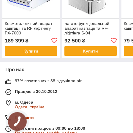
Косметологічний апарат
Багатофункціональний
Косм
кавітації та RF ліфтингу
апарат кавітації та RF-
кавіт
PX-7000
ліфтінга S-04
189 399
92 500
79 
₴
₴
Купити
Купити
Про нас
97% позитивних з 38 відгуків за рік
Працює з 30.10.2012
м. Одеса
Одеса, Україна
Контакти
Сьогодні працює з 09:00 до 18:00
Показати весь графік роботи