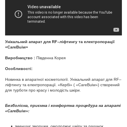
Унікальний апарат для RF–ліфтингу та електропорації
«CareBuiw»
Виробництво :
Південна Корея
Особливості:
Новинка в апаратної косметології. Унікальний апарат для RF–
ліфтингу та електропорації. «Кербі» ( «CareBuiw») створений
для турботи про красу і молодість шкіри.
Безболісна, приємна і комфортна процедура на апараті
«CareBuiw»:
зменшує зморшки, омолоджує шкіру за рахунок