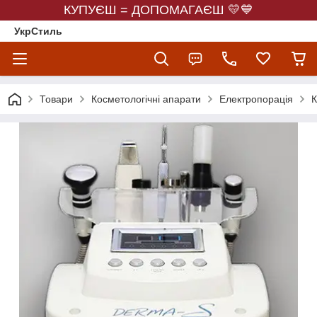
КУПУЄШ = ДОПОМАГАЄШ 💛💙
УкрСтиль
Товари
Косметологічні апарати
Електропорація
К