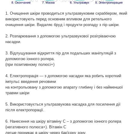
1. Очищення шкіри проводиться ультразвуковим скраббером, який
використовують перед основним впливом для ретельного
очищення шкіри. Видаляє бруд і продукти розпаду з пір шкіри.
2. Розпарювання з допомогою ультразвукової розігріваючою
насадки.
3. Відлущування відкриття пір для подальших маніпуляцій з
допомогою іонного ролера.
(при позитивному полюсі+)
4. Електропорація — з допомогою насадки яка робить короткий
імпульс введення речовини
на контрольовану з допомогою апарату глибину і без найменшої
травми шкіри
5. Використовується ультразвукова насадка для посилення дії
після електропорації.
6. Нанесення на шкіру вітаміну С – з допомогою іонного ролера
(негативного полюса+). Вітамін С
легше проникає в шкіру через бар'єрну зону.