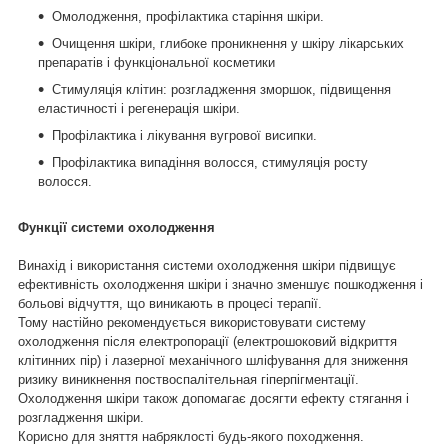
Омолодження, профілактика старіння шкіри.
Очищення шкіри, глибоке проникнення у шкіру лікарських
препаратів і функціональної косметики
Стимуляція клітин: розгладження зморшок, підвищення
еластичності і регенерація шкіри.
Профілактика і лікування вугрової висипки.
Профілактика випадіння волосся, стимуляція росту
волосся.
Функції системи охолодження
Винахід і використання системи охолодження шкіри підвищує
ефективність охолодження шкіри і значно зменшує пошкодження і
больові відчуття, що виникають в процесі терапії.
Тому настійно рекомендується використовувати систему
охолодження після електропорації (електрошоковий відкриття
клітинних пір) і лазерної механічного шліфування для зниження
ризику виникнення поствоспалітельная гіперпігментації.
Охолодження шкіри також допомагає досягти ефекту стягання і
розгладження шкіри.
Корисно для зняття набряклості будь-якого походження.