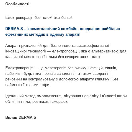
Особливості:
Електропорація без голок! Без болю!
DERMA-S – косметологічний комбайн, поєднання найбільш
ефективних методик в одному апараті!
Апарат призначений для безпечного та високоефективної
інноваційної технології — електропорації, яка є альтернативою для
класичної мезотерапії тільки без використання голок.
Електропорація — це мезотерапія без ризику інфекцій, синців,
набряків і будь-яких проявів запалення, а також введення
речовини на контрольовану з допомогою апарату глибину і без
найменшої травми шкіри.
Ідеальний метод омолодження, лікування целюліту і в'ялості шкіри
обличчя і тіла, розтяжок і зморшок.
Вплив DERMA S