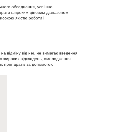
ічного обладнання, успішно
парати широким ціновим діапазоном –
исокою якістю роботи і
 на відміну від неї, не вимагає введення
их жирових відкладень, омолодження
ких препаратів за допомогою