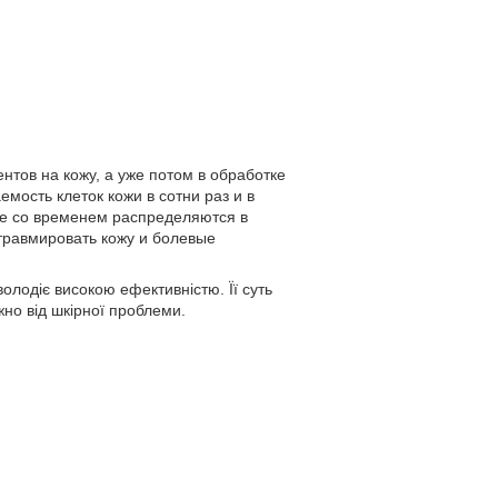
тов на кожу, а уже потом в обработке
ость клеток кожи в сотни раз и в
рые со временем распределяются в
травмировать кожу и болевые
олодіє високою ефективністю. Її суть
жно від шкірної проблеми.