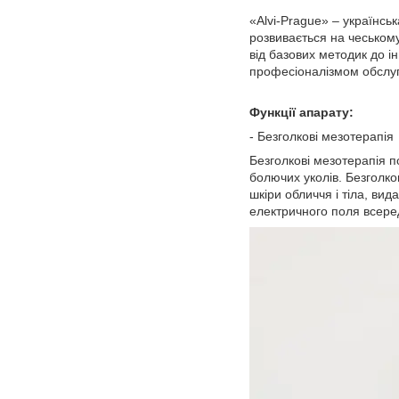
«Alvi-Prague» – українсь
розвивається на чеському
від базових методик до і
професіоналізмом обслуго
Функції апарату:
- Безголкові мезотерапія
Безголкові мезотерапія по
болючих уколів. Безголк
шкіри обличчя і тіла, ви
електричного поля всеред