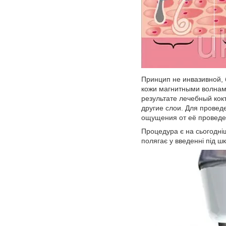
Принцип не инвазивной, 
кожи магнитными волнами
результате лечебный кок
другие слои. Для провед
ощущения от её проведе
Процедура є на сьогодніш
полягає у введенні під ш