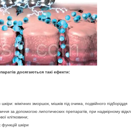
паратів досягаються такі ефекти:
 шкіри: мімічних зморшок, мішків під очима, подвійного підборіддя
иччя за допомогою липотических препаратів, при надмірному відкл
вої клітковини;
 функцій шкіри