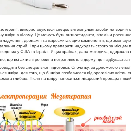
зотерапії, використовуються спеціальні ампульні засоби на водній о
ану шкіри в цілому. Це можуть бути антиоксиданти, вітаміни росли
 розгладження, дренажні та жиросжигающие компоненти, що зменшую
далення стрий. І при цьому препарати надходять строго за місцем 
оведених у США та Ізраїлі. У цих країнах, дана методика, одержал
но, що всі активні речовини потрапляють в дерму, де і відбувається
водити без спеціальної підготовки. Спочатку, за допомогою легкої 
ься шкіра, для того, що б шкіра позбавилася від ороговілих клітин е
омога глибше. Після на шкіру наноситься лікарський препарат, який