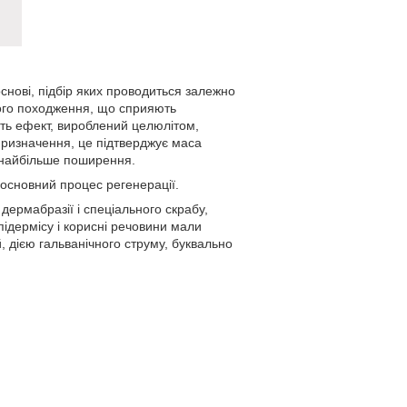
снові, підбір яких проводиться залежно
нного походження, що сприяють
ть ефект, вироблений целюлітом,
призначення, це підтверджує маса
а найбільше поширення.
 основний процес регенерації.
дермабразії і спеціального скрабу,
підермісу і корисні речовини мали
, дією гальванічного струму, буквально