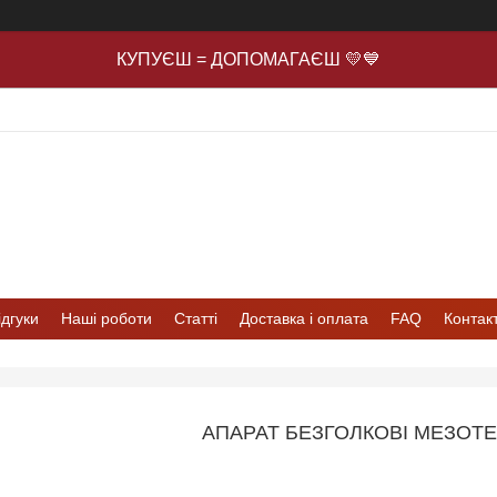
КУПУЄШ = ДОПОМАГАЄШ 💛💙
ідгуки
Наші роботи
Статті
Доставка і оплата
FAQ
Контак
АПАРАТ БЕЗГОЛКОВІ МЕЗОТЕР