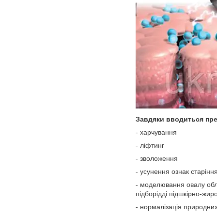
Завдяки вводиться пре
- харчування
- ліфтинг
- зволоження
- усунення ознак старіння
- моделювання овалу обл
підборідді підшкірно-жиро
- нормалізація природних