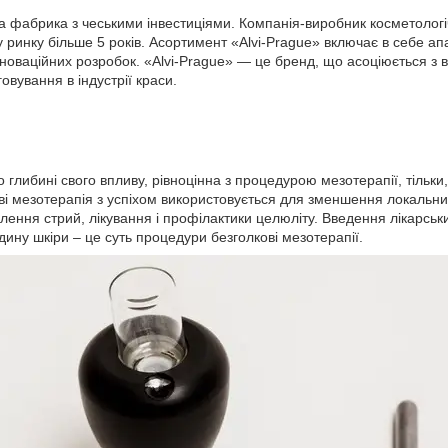
ка фабрика з чеськими інвестиціями. Компанія-виробник косметолог
 ринку більше 5 років. Асортимент «Alvi-Prague» включає в себе а
нноваційних розробок. «Alvi-Prague» ― це бренд, що асоціюється з в
вування в індустрії краси.
 глибині свого впливу, рівноцінна з процедурою мезотерапії, тільки,
ові мезотерапія з успіхом використовується для зменшення локальн
далення стрий, лікування і профілактики целюліту. Введення лікарсь
ину шкіри – це суть процедури безголкові мезотерапії.