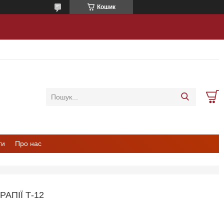
Кошик
ти
Про нас
АПІЇ Т-12