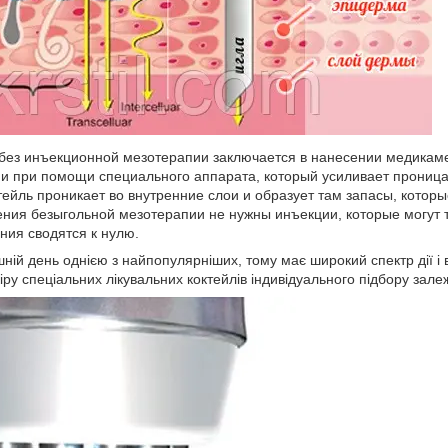
без инъекционной мезотерапии заключается в нанесении медикамен
 при помощи специального аппарата, который усиливает проницаем
тейль проникает во внутренние слои и образует там запасы, кото
ения безыгольной мезотерапии не нужны инъекции, которые могут 
ния сводятся к нулю.
ній день однією з найпопулярніших, тому має широкий спектр дії і в
кіру спеціальних лікувальних коктейлів індивідуального підбору зале