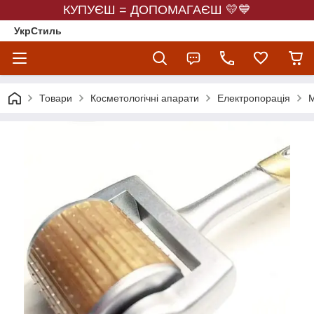
КУПУЄШ = ДОПОМАГАЄШ 💛💙
УкрСтиль
Товари
Косметологічні апарати
Електропорація
М