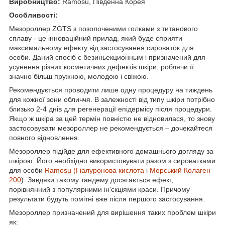
Виробництво:
Ramosu, Південна Корея
Особливості:
Мезороллер ZGTS з позолоченими голками з титанового
сплаву - це інноваційний прилад, який буде сприяти
максимальному ефекту від застосування сироваток для
особи. Даний спосіб є безиньекционным і призначений для
усунення різних косметичних дефектів шкіри, роблячи її
значно більш пружною, молодою і свіжою.
Рекомендується проводити лише одну процедуру на тиждень
для кожної зони обличчя. В залежності від типу шкіри потрібно
близько 2-4 днів для регенерації епідермісу після процедури.
Якщо ж шкіра за цей термін повністю не відновилася, то знову
застосовувати мезороллер не рекомендується – дочекайтеся
повного відновлення.
Мезороллер підійде для ефективного домашнього догляду за
шкірою. Його необхідно використовувати разом з сироватками
для особи
Ramosu
(Гіалуронова кислота
і
Морський Колаген
200
). Завдяки такому тандему досягається ефект,
порівнянний з популярними ін'єкціями краси. Причому
результати будуть помітні вже після першого застосування.
Мезороллер призначений для вирішення таких проблем шкіри
як: