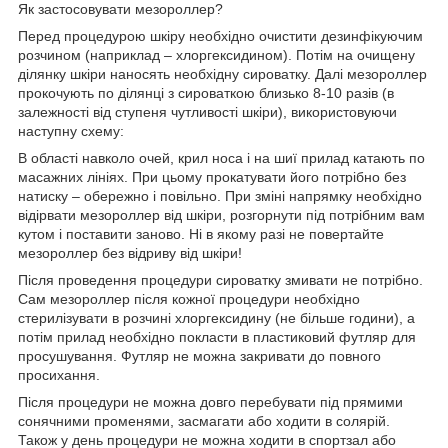
Як застосовувати мезороллер?
Перед процедурою шкіру необхідно очистити дезинфікуючим
розчином (наприклад – хлоргексидином). Потім на очищену
ділянку шкіри наносять необхідну сироватку. Далі мезороллер
прокочують по ділянці з сироваткою близько 8-10 разів (в
залежності від ступеня чутливості шкіри), використовуючи
наступну схему:
В області навколо очей, крил носа і на шиї прилад катають по
масажних лініях. При цьому прокатувати його потрібно без
натиску – обережно і повільно. При зміні напрямку необхідно
відірвати мезороллер від шкіри, розгорнути під потрібним вам
кутом і поставити заново. Ні в якому разі не повертайте
мезороллер без відриву від шкіри!
Після проведення процедури сироватку змивати не потрібно.
Сам мезороллер після кожної процедури необхідно
стерилізувати в розчині хлоргексидину (не більше години), а
потім прилад необхідно покласти в пластиковий футляр для
просушування. Футляр не можна закривати до повного
просихання.
Після процедури не можна довго перебувати під прямими
сонячними променями, засмагати або ходити в солярій.
Також у день процедури не можна ходити в спортзал або