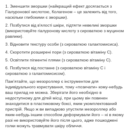
1. Зменшити зморшки (найкращий ефект досягається з
Гіалуронової кислотою, Колагеном – це залежить від того,
наскільки глибокими є зморшки).
2. Позбутися від в'ялості шкіри, підтягти невеликі зморшки
(використовуйте гіалуронову кислоту з сироваткою з муцином
равлики).
3. Відновити текстуру особи (з сироваткою галактомисиса).
4. Скоротити розширені пори (з сироваткою вітаміну С).
5. Освітлити пігментні плями (з сироваткою вітаміну С).
6. Позбутися від постакне (з сироваткою вітаміну С і
сироваткою з галактомисисом).
Пам'ятайте, що мезороллер є інструментом для
індивідуального користування, тому «позичати» кому-небудь
ваш прилад не можна. Зберігати його необхідно в
недоступному для дітей місці, при цьому він повинен
знаходитися в пластиковому боксі, яким укомплектований
пристрій. Якщо ж ви випадково упустили мезороллер або
яким-небудь іншим способом деформували його – ні в якому
разі не використовуйте його після цього, адже пошкоджені
голки можуть травмувати шкіру обличчя.