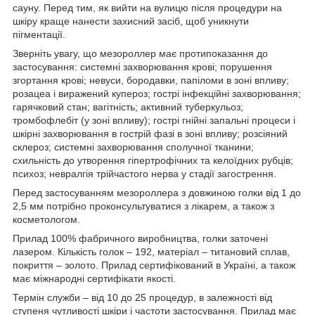
сауну. Перед тим, як вийти на вулицю після процедури на
шкіру краще нанести захисний засіб, щоб уникнути
пігментації.
Зверніть увагу, що мезороллер має протипоказання до
застосування: системні захворювання крові; порушення
згортання крові; невуси, бородавки, папіломи в зоні впливу;
розацеа і виражений купероз; гострі інфекційні захворювання;
гарячковий стан; вагітність; активний туберкульоз;
тромбофлебіт (у зоні впливу); гострі гнійні запальні процеси і
шкірні захворювання в гострій фазі в зоні впливу; розсіяний
склероз; системні захворювання сполучної тканини;
схильність до утворення гіпертрофічних та келоїдних рубців;
психоз; невралгія трійчастого нерва у стадії загострення.
Перед застосуванням мезороллера з довжиною голки від 1 до
2,5 мм потрібно проконсультуватися з лікарем, а також з
косметологом.
Прилад 100% фабричного виробництва, голки заточені
лазером. Кількість голок – 192, матеріал – титановий сплав,
покриття – золото. Прилад сертифікований в Україні, а також
має міжнародні сертифікати якості.
Термін служби – від 10 до 25 процедур, в залежності від
ступеня чутливості шкіри і частоти застосування. Прилад має