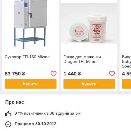
Сухожар ГП-160 Mizma
Голки для машинки
Випр
Dragon 1R, 50 шт.
BaBy
Spec
83 750
1 440
4 5
₴
₴
Купити
Купити
Про нас
97% позитивних з 38 відгуків за рік
Працює з 30.10.2012