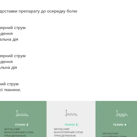
доставки препарату до осередку болю
лярний струм
едення
альна дія
лярний струм
едення
льна дія
ний струм
ї тканини,