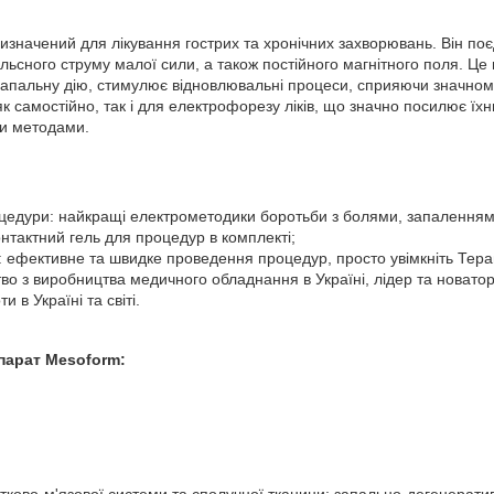
изначений для лікування гострих та хронічних захворювань. Він поє
льсного струму малої сили, а також постійного магнітного поля. Ц
апальну дію, стимулює відновлювальні процеси, сприяючи значном
к самостійно, так і для електрофорезу ліків, що значно посилює їхн
ми методами.
цедури: найкращі електрометодики боротьби з болями, запаленням
онтактний гель для процедур в комплекті;
я: ефективне та швидке проведення процедур, просто увімкніть Тер
во з виробництва медичного обладнання в Україні, лідер та новатор 
и в Україні та світі.
парат Mesoform: