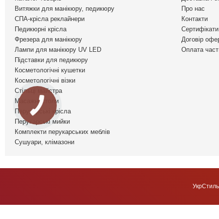
Витяжки для манікюру, педикюру
Про нас
СПА-крісла реклайнери
Контакти
Педикюрні крісла
Сертифікати 
Фрезера для манікюру
Договір офе
Лампи для манікюру UV LED
Оплата част
Підставки для педикюру
Косметологічні кушетки
Косметологічні візки
Стільці майстра
Масажні столи
Перукарські крісла
Перукарські мийки
Комплекти перукарських меблів
Сушуари, клімазони