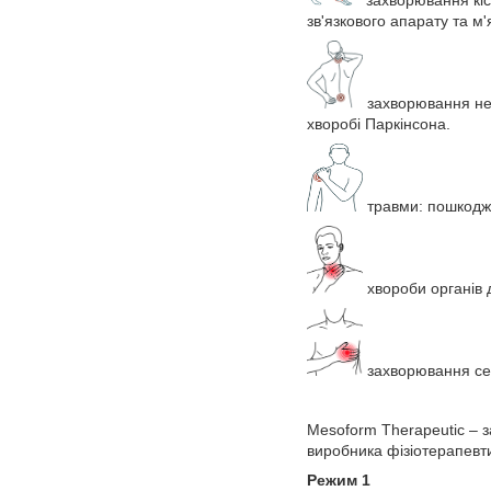
захворювання кіс
зв'язкового апарату та м'я
захворювання нерв
хворобі Паркінсона.
травми: пошкодже
хвороби органів д
захворювання сер
Mesoform Therapeutic – з
виробника фізіотерапевт
Режим 1