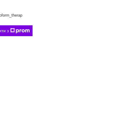
form_therap
ити з