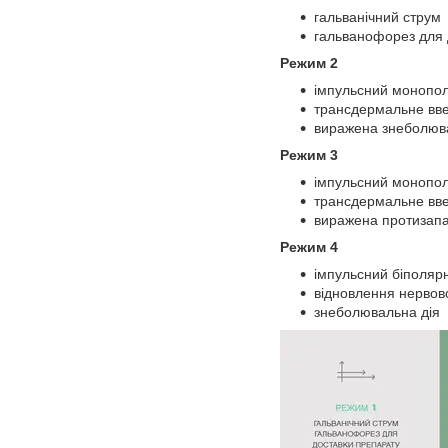
гальванічний струм
гальванофорез для 
Режим 2
імпульсний монопо
трансдермальне вв
виражена знеболюв
Режим 3
імпульсний монопо
трансдермальне вв
виражена протизапа
Режим 4
імпульсний біполяр
відновлення нервово
знеболювальна дія