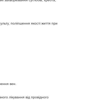
ні захворювання суглобів, хребта,
ульту, поліпшення якості життя при
рення вен.
ного лікування від провідного