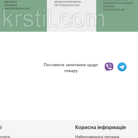
Поставити запитання щодо
товару
і
Корисна інформація
плата
Найпоширеніші питання