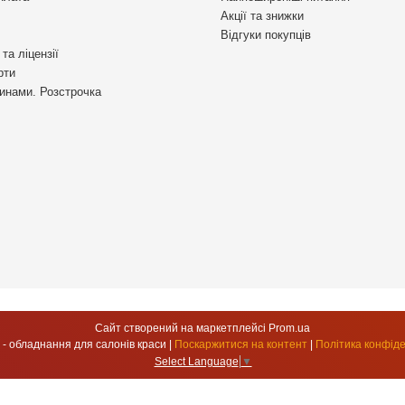
Акції та знижки
Відгуки покупців
та ліцензії
рти
инами. Розстрочка
Сайт створений на маркетплейсі
Prom.ua
УкрСтиль - обладнання для салонів краси |
Поскаржитися на контент
|
Політика конфіде
Select Language
▼