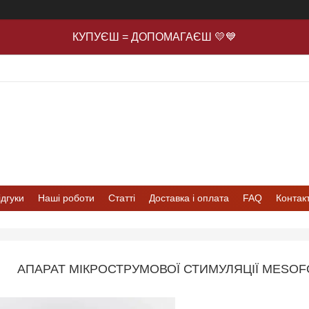
КУПУЄШ = ДОПОМАГАЄШ 💛💙
ідгуки
Наші роботи
Статті
Доставка і оплата
FAQ
Контак
АПАРАТ МІКРОСТРУМОВОЇ СТИМУЛЯЦІЇ MESOF