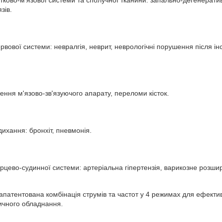
тково-м'язової системи та сполучної тканини: запально-дегенератив
зів.
ової системи: невралгія, неврит, неврологічні порушення після інс
ння м'язово-зв'язуючого апарату, переломи кісток.
ихання: бронхіт, пневмонія.
цево-судинної системи: артеріальна гіпертензія, варикозне розши
апатентована комбінація струмів та частот у 4 режимах для ефектив
ичного обладнання.