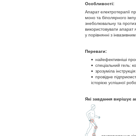
Особливості:
Апарат електротерапії пр
моно та біполярного імпу
знеболювальну та протиз
використовувати апарат я
у порівнянні з інвазивни
Переваги:
найефективніші про
спеціальний гель: к
зрозуміла інструкці
провідне підприємст
історією успішної робот
Які завдання вирішує а