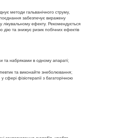
днує методи гальванічного струму,
е поєднання забезпечує виражену
у лікувальному ефекту. Рекомендується
ю дію та знижує ризик побічних ефектів
и та набряками в одному апараті;
апевтик та виконайте знеболювання;
у сфері фізіотерапії з багаторічною