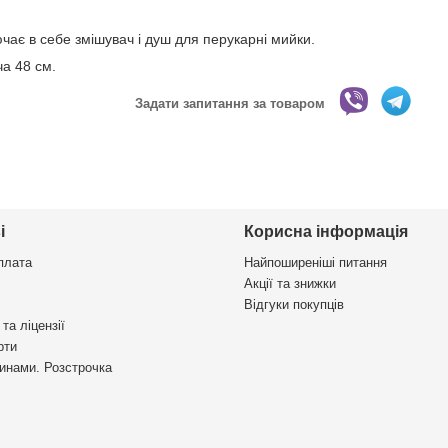
чає в себе змішувач і душ для перукарні мийки.
а 48 см.
Задати запитання за товаром
і
Корисна інформація
плата
Найпоширеніші питання
Акції та знижки
Відгуки покупців
та ліцензії
рти
инами. Розстрочка