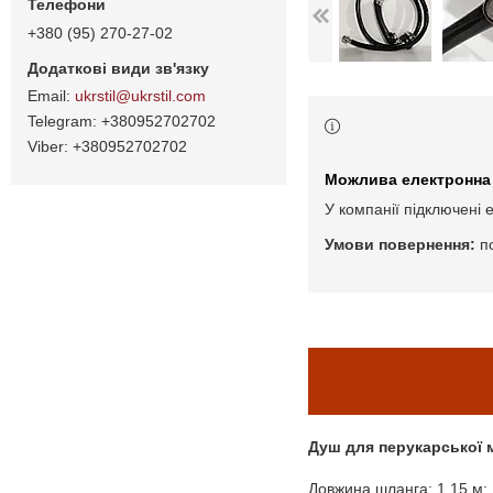
+380 (95) 270-27-02
ukrstil@ukrstil.com
+380952702702
+380952702702
У компанії підключені 
п
Душ для перукарської
Довжина шланга: 1,15 м;