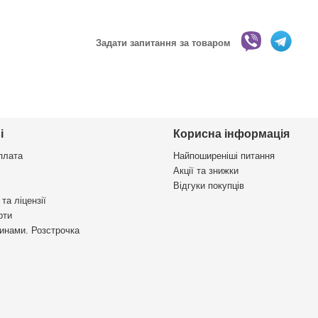
Задати запитання за товаром
і
Корисна інформація
плата
Найпоширеніші питання
Акції та знижки
Відгуки покупців
та ліцензії
рти
инами. Розстрочка