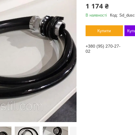
1 174 ₴
В наявності
Код:
Sd_dusc
Купити
Куп
+380 (95) 270-27-
02