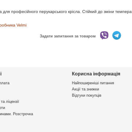
 для професійного перукарського крісла. Стійкий до зміни темпера
робника Velmi
Задати запитання за товаром
і
Корисна інформація
плата
Найпоширеніші питання
Акції та знижки
Відгуки покупців
та ліцензії
рти
инами. Розстрочка