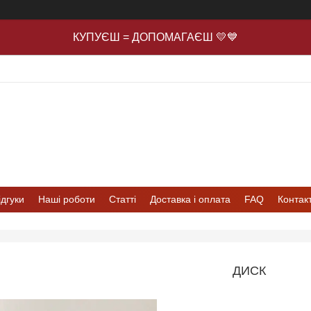
КУПУЄШ = ДОПОМАГАЄШ 💛💙
ідгуки
Наші роботи
Статті
Доставка і оплата
FAQ
Контак
ДИСК