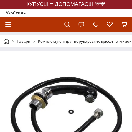
КУПУЄШ = ДОПОМАГАЄШ 💛💙
УкрСтиль
Товари
Комплектуючі для перукарських крісел та мийок