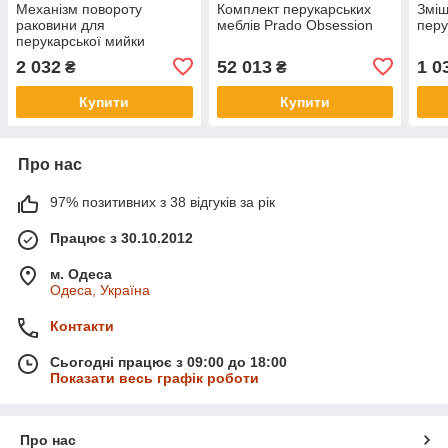
Механізм повороту
Комплект перукарських
Зміш
раковини для
меблів Prado Obsession
перу
перукарської мийки
2 032
52 013
1 0
₴
₴
Купити
Купити
Про нас
97% позитивних з 38 відгуків за рік
Працює з 30.10.2012
м. Одеса
Одеса, Україна
Контакти
Сьогодні працює з 09:00 до 18:00
Показати весь графік роботи
Про нас