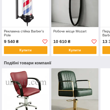
Рекламна стійка Barber's
Робоче місце Mozart
Перу
Pole
Barb
9 540
10 610
13 
₴
₴
Купити
Купити
Подібні товари компанії