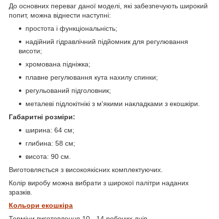
До основних переваг даної моделі, які забезпечують широкий
попит, можна віднести наступні:
простота і функціональність;
надійний гідравлічний підйомник для регулювання
висоти;
хромована підніжка;
плавне регулювання кута нахилу спинки;
регульований підголовник;
металеві підлокітнікі з м'якими накладками з екошкіри.
Габаритні розміри:
ширина: 64 см;
глибина: 58 см;
висота: 90 см.
Виготовляється з високоякісних комплектуючих.
Колір виробу можна вибрати з широкої палітри наданих
зразків.
Кольори екошкіра
Терміни виготовлення 10 - 14 робочих днів.