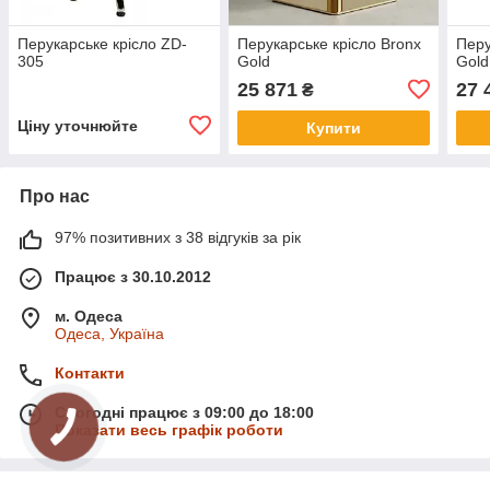
Перукарське крісло ZD-
Перукарське крісло Bronx
Перу
305
Gold
Gold
25 871
27 
₴
Ціну уточнюйте
Купити
Про нас
97% позитивних з 38 відгуків за рік
Працює з 30.10.2012
м. Одеса
Одеса, Україна
Контакти
Сьогодні працює з 09:00 до 18:00
Показати весь графік роботи