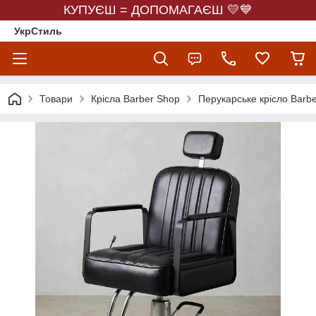
КУПУЄШ = ДОПОМАГАЄШ 💛💙
УкрСтиль
Товари
Крісла Barber Shop
Перукарське крісло Barbe