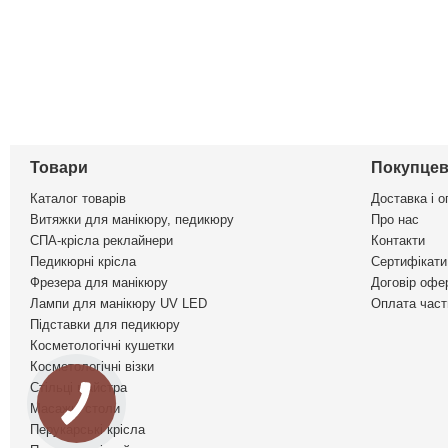
Товари
Покупцев
Каталог товарів
Доставка і о
Витяжки для манікюру, педикюру
Про нас
СПА-крісла реклайнери
Контакти
Педикюрні крісла
Сертифікати 
Фрезера для манікюру
Договір офе
Лампи для манікюру UV LED
Оплата част
Підставки для педикюру
Косметологічні кушетки
Косметологічні візки
Стільці майстра
Масажні столи
Перукарські крісла