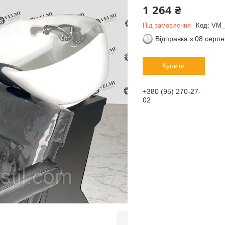
1 264 ₴
Під замовлення
Код:
VM_
Відправка з 08 серп
Купити
+380 (95) 270-27-
02