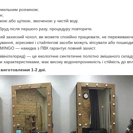
 мильним розчином;
н;
кою або щіткою, змоченою у чистій воді.
бруд після першого разу, процедуру повторити.
ий захисний чохол, ви можете спокійно працювати, не переживаючи
вання, агресивні і стайлінгові засоби можуть зіпсувати або пошкод
AMINGO — накидка з ПВХ гарантує повний захист.
івінілхлорид) — це екологічне синтетичне полотно змішаного складу,
характеристиками, має високу водонепроникність і стійкість до впли
 виготовлення 1-2 дні.