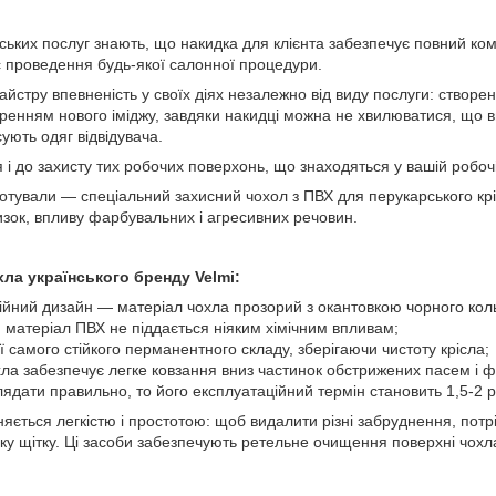
ьких послуг знають, що накидка для клієнта забезпечує повний комфо
с проведення будь-якої салонної процедури.
йстру впевненість у своїх діях незалежно від виду послуги: створен
оренням нового іміджу, завдяки накидці можна не хвилюватися, що 
сують одяг відвідувача.
 і до захисту тих робочих поверхонь, що знаходяться у вашій робочі
дготували — спеціальний захисний чохол з ПВХ для перукарського к
изок, впливу фарбувальних і агресивних речовин.
ла українського бренду Velmi:
ійний дизайн — матеріал чохла прозорий з окантовкою чорного коль
й матеріал ПВХ не піддається ніяким хімічним впливам;
ії самого стійкого перманентного складу, зберігаючи чистоту крісла;
ла забезпечує легке ковзання вниз частинок обстрижених пасем і 
ядати правильно, то його експлуатаційний термін становить 1,5-2 р
няється легкістю і простотою: щоб видалити різні забруднення, потрі
яку щітку. Ці засоби забезпечують ретельне очищення поверхні чох