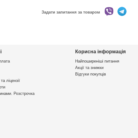
Задати запитання за товаром
і
Корисна інформація
плата
Найпоширеніші питання
Акції та знижки
Відгуки покупців
та ліцензії
рти
инами. Розстрочка