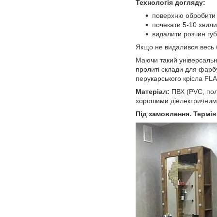
Технологія догляду:
поверхню обробити
почекати 5-10 хвили
видалити розчин губ
Якщо не видалився весь 
Маючи такий універсальн
пролиті склади для фарбу
перукарського крісла FL
Матеріал:
ПВХ (PVC, пол
хорошими діелектричними 
Під замовлення. Термін