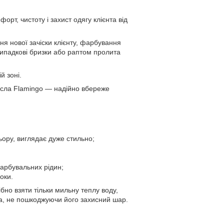
рт, чистоту і захист одягу клієнта від
ня нової зачіски клієнту, фарбування
випадкові бризки або раптом пролита
й зоні.
рісла Flamingo — надійно вбереже
ору, виглядає дуже стильно;
фарбувальних рідин;
оки.
бно взяти тільки мильну теплу воду,
ла, не пошкоджуючи його захисний шар.