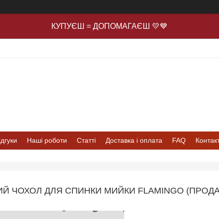
КУПУЄШ = ДОПОМАГАЄШ 💛💙
ідгуки
Наші роботи
Статті
Доставка і оплата
FAQ
Контак
Й ЧОХОЛ ДЛЯ СПИНКИ МИЙКИ FLAMINGO (ПРОД