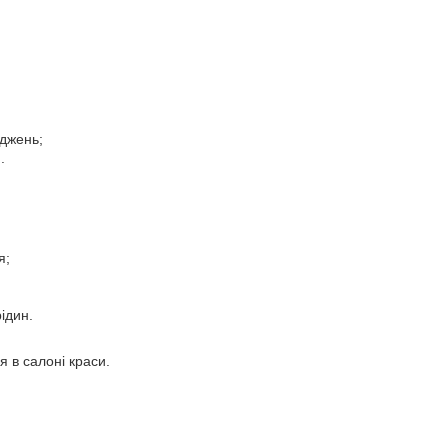
оджень;
.
я;
ідин.
 в салоні краси.