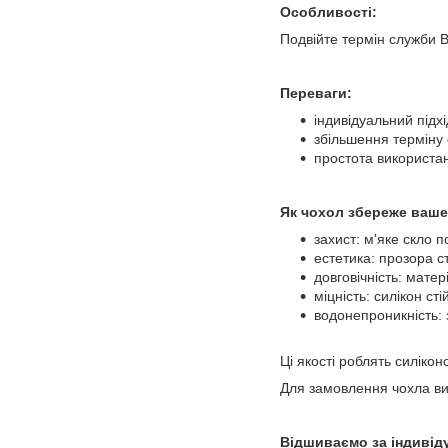
Особливості:
Подвійте термін служби 
Переваги:
індивідуальний підх
збільшення терміну 
простота використан
Як чохол збереже ваше
захист: м'яке скло 
естетика: прозора с
довговічність: матер
міцність: силікон с
водонепроникність: 
Ці якості роблять силіко
Для замовлення чохла ви
Відшиваємо за індивід