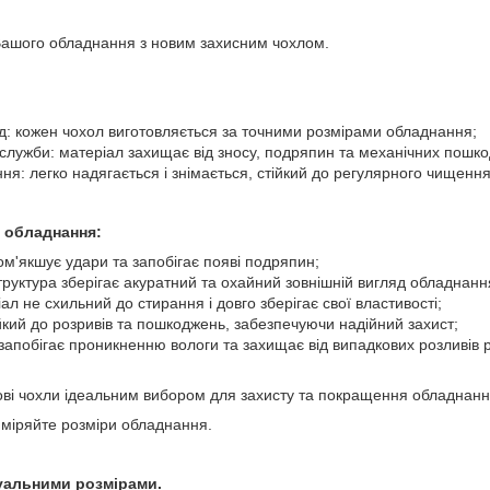
Вашого обладнання з новим захисним чохлом.
ід: кожен чохол виготовляється за точними розмірами обладнання;
служби: матеріал захищає від зносу, подряпин та механічних пошк
ня: легко надягається і знімається, стійкий до регулярного чищення
 обладнання:
пом'якшує удари та запобігає появі подряпин;
труктура зберігає акуратний та охайний зовнішній вигляд обладнанн
іал не схильний до стирання і довго зберігає свої властивості;
тійкий до розривів та пошкоджень, забезпечуючи надійний захист;
запобігає проникненню вологи та захищає від випадкових розливів р
нові чохли ідеальним вибором для захисту та покращення обладнання
міряйте розміри обладнання.
уальними розмірами.