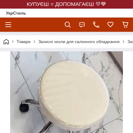
КУПУЄШ = ДОПОМАГАЄШ 💛💙
УкрСтиль
Товари
Захисні чохли для салонного обладнання
За