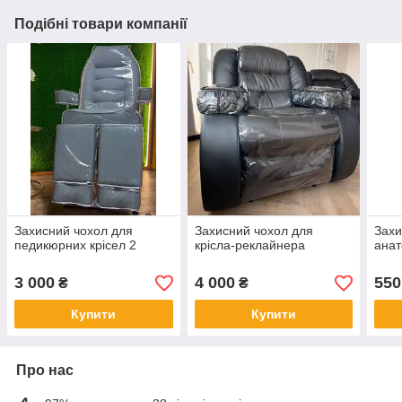
Подібні товари компанії
Захисний чохол для
Захисний чохол для
Захи
педикюрних крісел 2
крісла-реклайнера
анат
3 000
4 000
550
₴
₴
Купити
Купити
Про нас