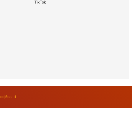
TikTok
нційності