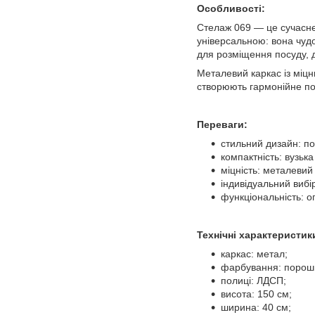
Особливості:
Стелаж 069 — це сучасне 
універсальною: вона чудо
для розміщення посуду, д
Металевий каркас із міцн
створюють гармонійне по
Переваги:
стильний дизайн: по
компактність: вузьк
міцність: металевий
індивідуальний вибі
функціональність: оп
Технічні характеристик
каркас: метал;
фарбування: порошко
полиці: ЛДСП;
висота: 150 см;
ширина: 40 см;