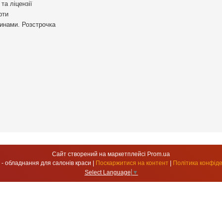
та ліцензії
рти
инами. Розстрочка
Сайт створений на маркетплейсі
Prom.ua
УкрСтиль - обладнання для салонів краси |
Поскаржитися на контент
|
Політика конфіде
Select Language
▼