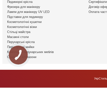
Педикюрні крісла
Сертифікати 
Фрезера для манікюру
Договір офе
Лампи для манікюру UV LED
Оплата част
Підставки для педикюру
Косметологічні кушетки
Косметологічні візки
Стільці майстра
Масажні столи
Перукарські крісла
Перукарські мийки
Комплекти перукарських меблів
Сушуари, клімазони