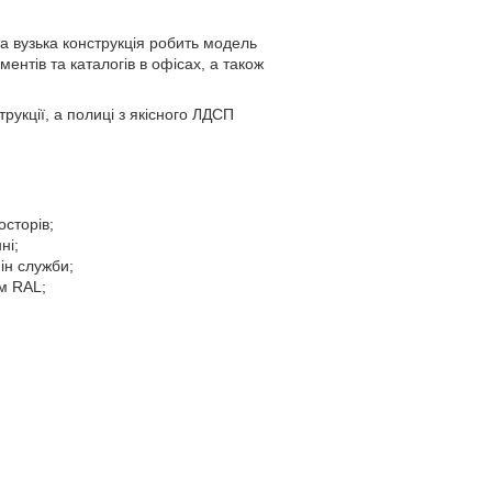
та вузька конструкція робить модель
ентів та каталогів в офісах, а також
рукції, а полиці з якісного ЛДСП
осторів;
ні;
ін служби;
м RAL;