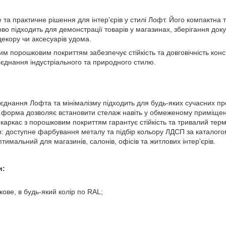
та практичне рішення для інтер'єрів у стилі Лофт. Його компактна 
во підходить для демонстрації товарів у магазинах, зберігання докум
екору чи аксесуарів удома.
им порошковим покриттям забезпечує стійкість та довговічність конст
єднання індустріального та природного стилю.
єднання Лофта та мінімалізму підходить для будь-яких сучасних пр
а форма дозволяє встановити стелаж навіть у обмеженому приміщен
 каркас з порошковим покриттям гарантує стійкість та тривалий терм
р: доступне фарбування металу та підбір кольору ЛДСП за каталого
тимальний для магазинів, салонів, офісів та житлових інтер'єрів.
и:
ве, в будь-який колір по RAL;