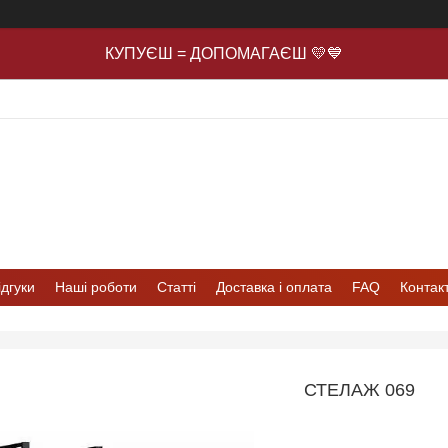
КУПУЄШ = ДОПОМАГАЄШ 💛💙
ідгуки
Наші роботи
Статті
Доставка і оплата
FAQ
Контак
СТЕЛАЖ 069