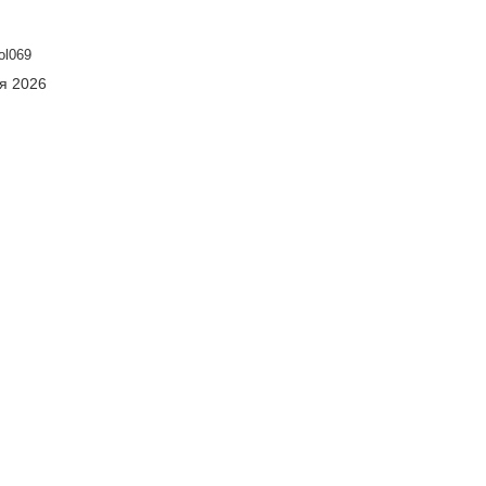
ol069
ня 2026