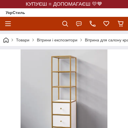
КУПУЄШ = ДОПОМАГАЄШ 💛💙
УкрСтиль
Товари
Вітрини і експозитори
Вітрина для салону кр