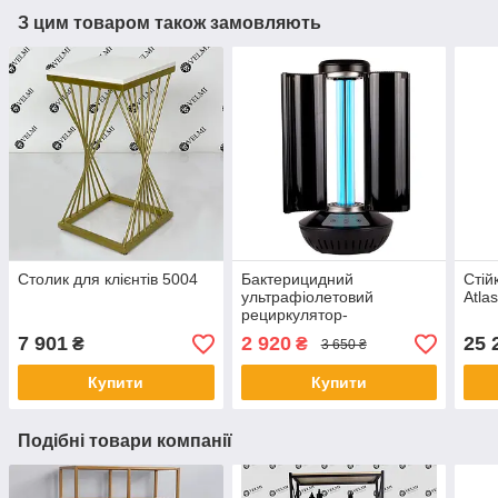
З цим товаром також замовляють
Столик для клієнтів 5004
Бактерицидний
Стій
ультрафіолетовий
Atla
рециркулятор-
опромінювач 2 в 1 LF-
7 901
2 920
25 
₴
₴
3 650 ₴
ZBAP001
Купити
Купити
Подібні товари компанії