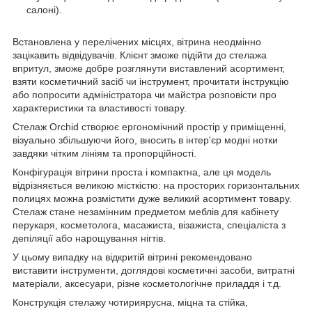
салоні).
Встановлена у перелічених місцях, вітрина неодмінно
зацікавить відвідувачів. Клієнт зможе підійти до стелажа
впритул, зможе добре розглянути виставлений асортимент,
взяти косметичний засіб чи інструмент, прочитати інструкцію
або попросити адміністратора чи майстра розповісти про
характеристики та властивості товару.
Стелаж Orchid створює ергономічний простір у приміщенні,
візуально збільшуючи його, вносить в інтер'єр модні нотки
завдяки чітким лініям та пропорційності.
Конфігурація вітрини проста і компактна, але ця модель
відрізняється великою місткістю: на просторих горизонтальних
полицях можна розмістити дуже великий асортимент товару.
Стелаж стане незамінним предметом меблів для кабінету
перукаря, косметолога, масажиста, візажиста, спеціаліста з
депіляції або нарощування нігтів.
У цьому випадку на відкритій вітрині рекомендовано
виставити інструменти, доглядові косметичні засоби, витратні
матеріали, аксесуари, різне косметологічне приладдя і т.д.
Конструкція стелажу чотириярусна, міцна та стійка,