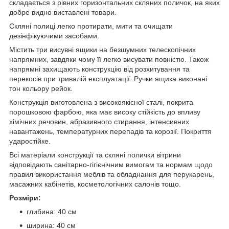
складається з рівних горизонтальних скляних поличок, на яких
добре видно виставлені товари.
Скляні полиці легко протирати, мити та очищати
дезінфікуючими засобами.
Містить три висувні ящики на безшумних телескопічних
напрямних, завдяки чому її легко висувати повністю. Також
напрямні захищають конструкцію від розхитування та
перекосів при тривалій експлуатації. Ручки ящика виконані
тон кольору рейок.
Конструкція виготовлена з високоякісної сталі, покрита
порошковою фарбою, яка має високу стійкість до впливу
хімічних речовин, абразивного стирання, інтенсивних
навантажень, температурних перепадів та корозії. Покриття
ударостійке.
Всі матеріали конструкції та скляні полички вітрини
відповідають санітарно-гігієнічним вимогам та нормам щодо
правил використання меблів та обладнання для перукарень,
масажних кабінетів, косметологічних салонів тощо.
Розміри:
глибина: 40 см
ширина: 40 см