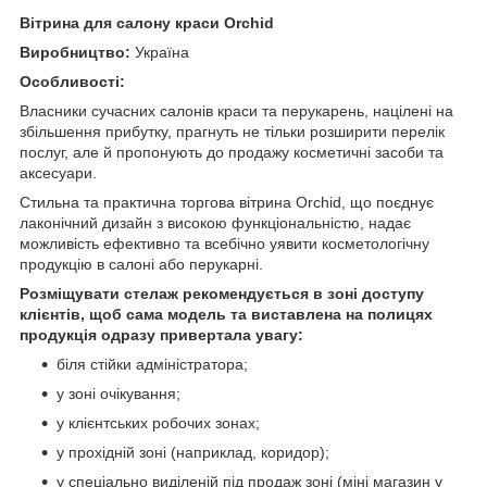
Вітрина для салону краси Orchid
Виробництво:
Україна
Особливості:
Власники сучасних салонів краси та перукарень, націлені на
збільшення прибутку, прагнуть не тільки розширити перелік
послуг, але й пропонують до продажу косметичні засоби та
аксесуари.
Стильна та практична торгова вітрина Orchid, що поєднує
лаконічний дизайн з високою функціональністю, надає
можливість ефективно та всебічно уявити косметологічну
продукцію в салоні або перукарні.
Розміщувати стелаж рекомендується в зоні доступу
клієнтів, щоб сама модель та виставлена на полицях
продукція одразу привертала увагу:
біля стійки адміністратора;
у зоні очікування;
у клієнтських робочих зонах;
у прохідній зоні (наприклад, коридор);
у спеціально виділеній під продаж зоні (міні магазин у