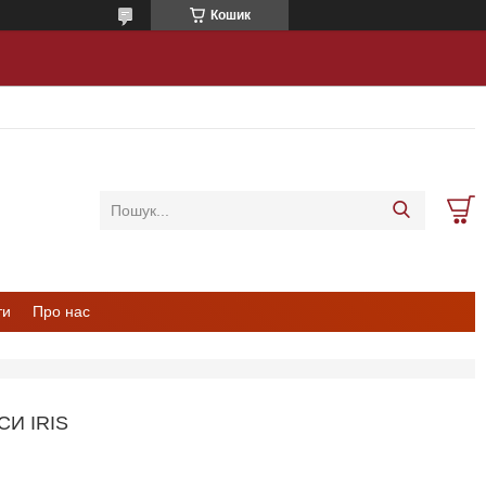
Кошик
ти
Про нас
СИ IRIS