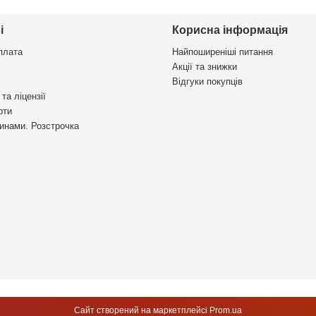
і
Корисна інформація
плата
Найпоширеніші питання
Акції та знижки
Відгуки покупців
та ліцензії
рти
инами. Розстрочка
Сайт створений на маркетплейсі
Prom.ua