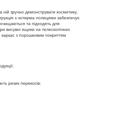
а ній зручно демонструвати косметику,
струкція з чотирма полицями забезпечує
о очищаються та підходять для
ри висувні ящики на телескопічних
ий каркас з порошковим покриттям
дукції;
ють ризик перекосів;