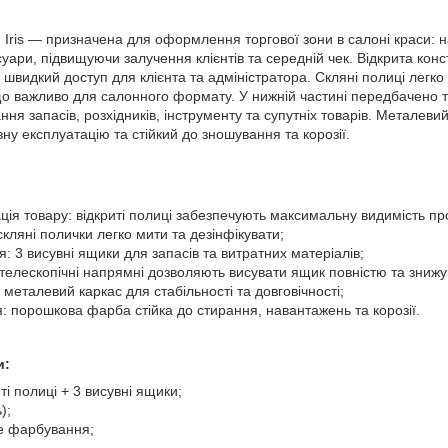
 Iris — призначена для оформлення торгової зони в салоні краси: н
суари, підвищуючи залучення клієнтів та середній чек. Відкрита кон
а швидкий доступ для клієнта та адміністратора. Скляні полиці легк
що важливо для салонного формату. У нижній частині передбачено т
ня запасів, розхідників, інструменту та супутніх товарів. Металев
ну експлуатацію та стійкий до зношування та корозії.
ія товару: відкриті полиці забезпечують максимальну видимість про
 скляні полички легко мити та дезінфікувати;
я: 3 висувні ящики для запасів та витратних матеріалів;
 телескопічні напрямні дозволяють висувати ящик повністю та знижу
 металевий каркас для стабільності та довговічності;
я: порошкова фарба стійка до стирання, навантажень та корозії.
и:
иті полиці + 3 висувні ящики;
);
е фарбування;