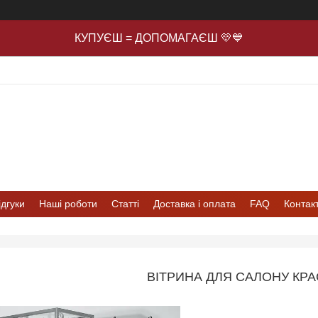
КУПУЄШ = ДОПОМАГАЄШ 💛💙
ідгуки
Наші роботи
Статті
Доставка і оплата
FAQ
Контак
ВІТРИНА ДЛЯ САЛОНУ КРА