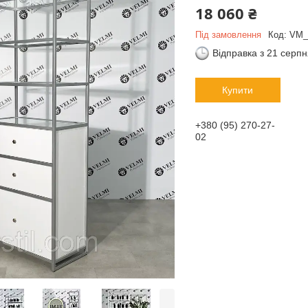
18 060 ₴
Під замовлення
Код:
VM_
Відправка з 21 серп
Купити
+380 (95) 270-27-
02