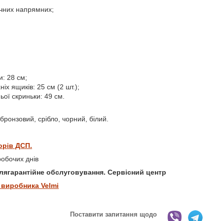
ічних напрямних;
: 28 см;
іх ящиків: 25 см (2 шт.);
ої скриньки: 49 см.
бронзовий, срібло, чорний, білий.
орів ДСП.
робочих днів
іслягарантійне обслуговування. Сервісний центр
 виробника Velmi
Поставити запитання щодо