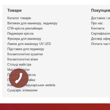
Товари
Покупцев
Каталог товарів
Доставка і о
Витяжки для манікюру, педикюру
Про нас
СПА-крісла реклайнери
Контакти
Педикюрні крісла
Сертифікати 
Фрезера для манікюру
Договір офе
Лампи для манікюру UV LED
Оплата част
Підставки для педикюру
Косметологічні кушетки
Косметологічні візки
Стільці майстра
Масажні столи
Перукарські крісла
Перукарські мийки
Комплекти перукарських меблів
Сушуари, клімазони