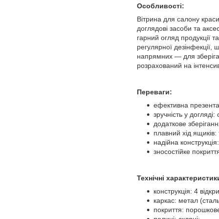
Особливості:
Вітрина для салону краси
доглядові засоби та аксе
гарний огляд продукції т
регулярної дезінфекції, 
напрямних — для зберіган
розрахований на інтенсив
Переваги:
ефективна презентац
зручність у догляді:
додаткове зберіганн
плавний хід ящиків:
надійна конструкція:
зносостійке покритт
Технічні характеристик
конструкція: 4 відкр
каркас: метал (сталь
покриття: порошков