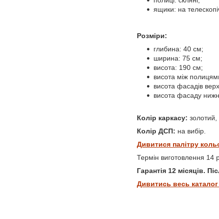
полиці: скляні;
ящики: на телескоп
Розміри:
глибина: 40 см;
ширина: 75 см;
висота: 190 см;
висота між полицями
висота фасадів верхн
висота фасаду нижнь
Колір каркасу:
золотий, 
Колір ДСП:
на вибір.
Дивитися палітру коль
Термін виготовлення 14 
Гарантія
12 місяців. П
Дивитись весь каталог