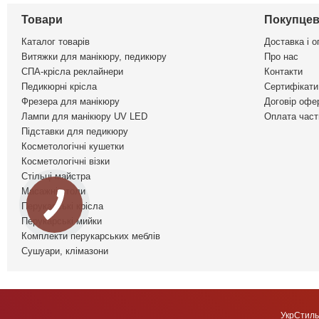
Товари
Покупцев
Каталог товарів
Доставка і о
Витяжки для манікюру, педикюру
Про нас
СПА-крісла реклайнери
Контакти
Педикюрні крісла
Сертифікати 
Фрезера для манікюру
Договір офе
Лампи для манікюру UV LED
Оплата част
Підставки для педикюру
Косметологічні кушетки
Косметологічні візки
Стільці майстра
Масажні столи
Перукарські крісла
Перукарські мийки
Комплекти перукарських меблів
Сушуари, клімазони