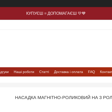
КУПУЄШ = ДОПОМАГАЄШ 💛💙
ідгуки
Наші роботи
Статті
Доставка і оплата
FAQ
Контак
НАСАДКА МАГНІТНО-РОЛИКОВИЙ НА 3 РОЛ