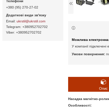
+380 (95) 270-27-02
ukrstil@ukrstil.com
+380952702702
+380952702702
У компанії підключені 
п
Опис
Насадка магнітно-роли
Особливості: