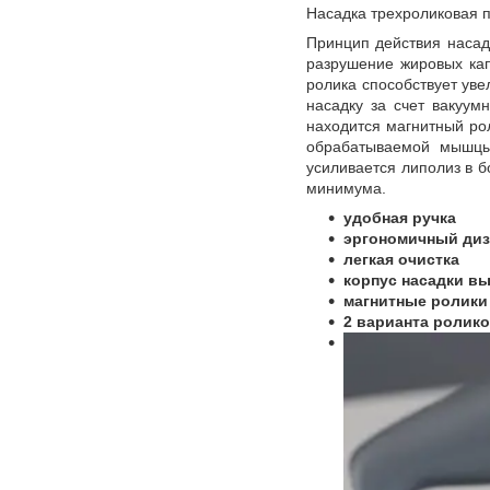
Насадка трехроликовая пр
Принцип действия насад
разрушение жировых ка
ролика способствует уве
насадку за счет вакуум
находится магнитный ро
обрабатываемой мышцы
усиливается липолиз в б
минимума.
удобная ручка
эргономичный диз
легкая очистка
корпус насадки вы
магнитные ролики
2 варианта ролико