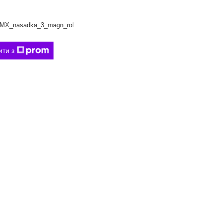
MX_nasadka_3_magn_rol
ити з