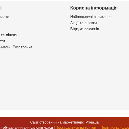
і
Корисна інформація
плата
Найпоширеніші питання
Акції та знижки
Відгуки покупців
та ліцензії
рти
инами. Розстрочка
Сайт створений на маркетплейсі
Prom.ua
УкрСтиль - обладнання для салонів краси |
Поскаржитися на контент
|
Політика конфіде