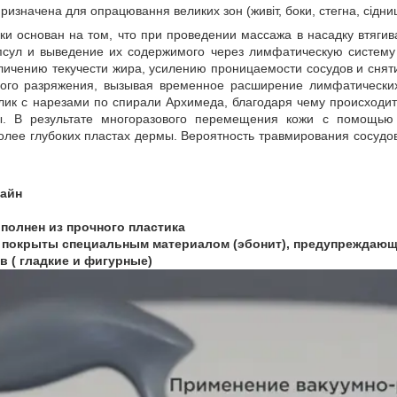
изначена для опрацювання великих зон (живіт, боки, стегна, сідниц
ки основан на том, что при проведении массажа в насадку втягив
псул и выведение их содержимого через лимфатическую систему
личению текучести жира, усилению проницаемости сосудов и сняти
ного разряжения, вызывая временное расширение лимфатических
лик с нарезами по спирали Архимеда, благодаря чему происход
. В результате многоразового перемещения кожи с помощью 
олее глубоких пластах дермы. Вероятность травмирования сосудов,
айн
полнен из прочного пластика
 покрыты специальным материалом (эбонит), предупреждающ
в ( гладкие и фигурные)