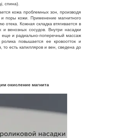
і, спина).
ается кожа проблемных зон, производя
 и поры кожи. Применение магнитного
ю отека. Кожная складка втягивается в
 и венозных сосудов. Внутри насадки
ит еще и радиально-поперечный массаж
ролика повышается ее кровоотток и
 то есть капилляров и вен, сведена до
им окисление магнита