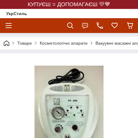
КУПУЄШ = ДОПОМАГАЄШ 💛💙
УкрСтиль
Товари
Косметологічні апарати
Вакуумні масажні ап