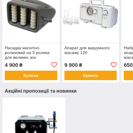
Насадка магнітно-
Апарат для вакуумного
Набі
роликовий на 3 ролика
масажу 120
апар
для великих зон
маса
4 900
9 900
650
₴
₴
Купити
Купити
Акційні пропозиції та новинки