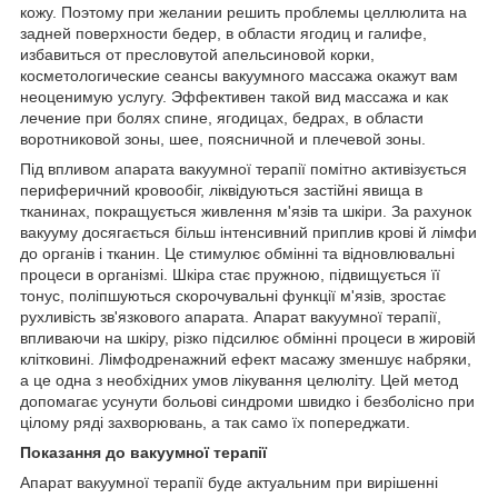
кожу. Поэтому при желании решить проблемы целлюлита на
задней поверхности бедер, в области ягодиц и галифе,
избавиться от пресловутой апельсиновой корки,
косметологические сеансы вакуумного массажа окажут вам
неоценимую услугу. Эффективен такой вид массажа и как
лечение при болях спине, ягодицах, бедрах, в области
воротниковой зоны, шее, поясничной и плечевой зоны.
Під впливом апарата вакуумної терапії помітно активізується
периферичний кровообіг, ліквідуються застійні явища в
тканинах, покращується живлення м'язів та шкіри. За рахунок
вакууму досягається більш інтенсивний приплив крові й лімфи
до органів і тканин. Це стимулює обмінні та відновлювальні
процеси в організмі. Шкіра стає пружною, підвищується її
тонус, поліпшуються скорочувальні функції м'язів, зростає
рухливість зв'язкового апарата. Апарат вакуумної терапії,
впливаючи на шкіру, різко підсилює обмінні процеси в жировій
клітковині. Лімфодренажний ефект масажу зменшує набряки,
а це одна з необхідних умов лікування целюліту. Цей метод
допомагає усунути больові синдроми швидко і безболісно при
цілому ряді захворювань, а так само їх попереджати.
Показання до вакуумної терапії
Апарат вакуумної терапії буде актуальним при вирішенні