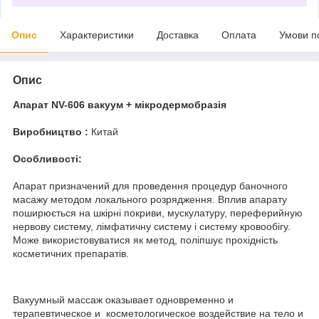
Опис
Характеристики
Доставка
Оплата
Умови п
Опис
Апарат NV-606 вакуум + мікродермобразія
Виробництво :
Китай
Особливості:
Апарат призначений для проведення процедур баночного
масажу методом локального розрядження. Вплив апарату
поширюється на шкірні покриви, мускулатуру, переферийную
нервову систему, лімфатичну систему і систему кровообігу.
Може використовуватися як метод, поліпшує прохідність
косметичних препаратів.
Вакуумный массаж оказывает одновременно и
терапевтическое и косметологическое воздействие на тело и