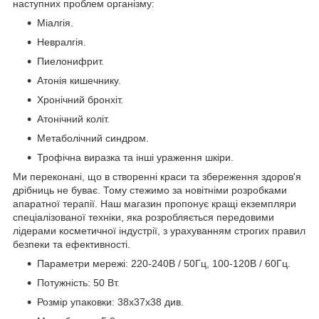
наступних проблем організму:
Міалгія.
Невралгія.
Пиелонифрит.
Атонія кишечнику.
Хронічний бронхіт.
Атонічний коліт.
Метаболічний синдром.
Трофічна виразка та інші ураження шкіри.
Ми переконані, що в створенні краси та збереження здоров'я
дрібниць не буває. Тому стежимо за новітніми розробками
апаратної терапії. Наш магазин пропонує кращі екземпляри
спеціалізованої техніки, яка розробляється передовими
лідерами косметичної індустрії, з урахуванням строгих правил
безпеки та ефективності.
Параметри мережі: 220-240В / 50Гц, 100-120В / 60Гц.
Потужність: 50 Вт.
Розмір упаковки: 38x37x38 див.