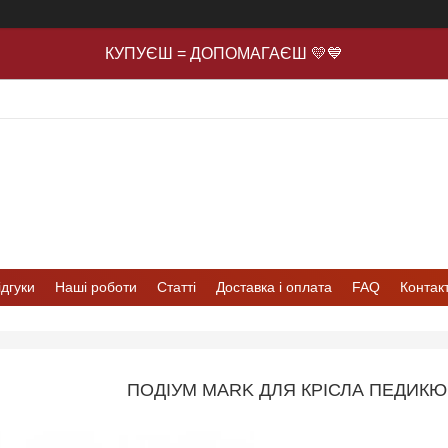
КУПУЄШ = ДОПОМАГАЄШ 💛💙
ідгуки
Наші роботи
Статті
Доставка і оплата
FAQ
Контак
ПОДІУМ MARK ДЛЯ КРІСЛА ПЕДИКЮ