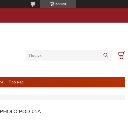
Кошик
ти
Про нас
РНОГО POD-01А