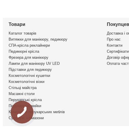
Товари
Покупцев
Каталог товарів
Доставка і о
Витяжки для манікюру, педикюру
Про нас
СПА-крісла реклайнери
Контакти
Педикюрні крісла
Сертифікати 
Фрезера для манікюру
Договір офе
Лампи для манікюру UV LED
Оплата част
Підставки для педикюру
Косметологічні кушетки
Косметологічні візки
Стільці майстра
Масажні столи
Перукарські крісла
Перукарські мийки
Комплекти перукарських меблів
Сушуари, клімазони