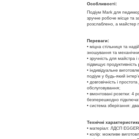
Особливості:
Подіум Mark для педикюр
зручне робоче місце та з
розслаблено, а майстер 
Переваги:
• міцна стільниця та на
зношування та механічн
• зручність для майстра 
підвищує продуктивність 
• індивідуальне виготов
подіум у будь-який інтер’
• довговічність і простот
обслуговування;
• вмонтовані розетки: 4 
безперешкодно підключат
• система зберігання: дв
Технічні характеристик
• матеріал: ЛДСП EGGER
• колір: можливе виготовл