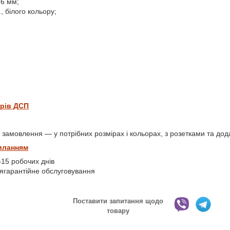
36 мм;
., білого кольору;
орів ДСП
 замовлення — у потрібних розмірах і кольорах, з розетками та д
иланням
–15 робочих днів
слягарантійне обслуговування
Поставити запитання щодо
товару