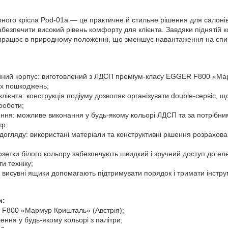
ного крісла Pod-01a — це практичне й стильне рішення для салонів
абезпечити високий рівень комфорту для клієнта. Завдяки піднятій ко
працює в природному положенні, що зменшує навантаження на спи
дійний корпус: виготовлений з ЛДСП преміум-класу EGGER F800 «Ма
их пошкоджень;
і клієнта: конструкція подіуму дозволяє організувати double-сервіс
роботи;
лення: можливе виконання у будь-якому кольорі ЛДСП та за потрібн
єр;
а догляду: використані матеріали та конструктивні рішення розрахова
розетки білого кольору забезпечують швидкий і зручний доступ до 
и техніку;
а висувні ящики допомагають підтримувати порядок і тримати інстру
и:
 F800 «Мармур Кришталь» (Австрія);
ення у будь-якому кольорі з палітри;