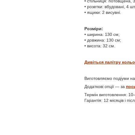
• стільниця: потовщена, 
• розетки: вбудовані, 4 шт
• ящики: 2 висувні.
Розміри:
• ширина: 130 см;
• довжина: 130 см;
• висота: 32 см.
Дивіться палітру коль
Виготовляємо подіуми на
Додаткові опції — за
пос
Термін виготовлення: 10
Гарантія: 12 місяців і пі