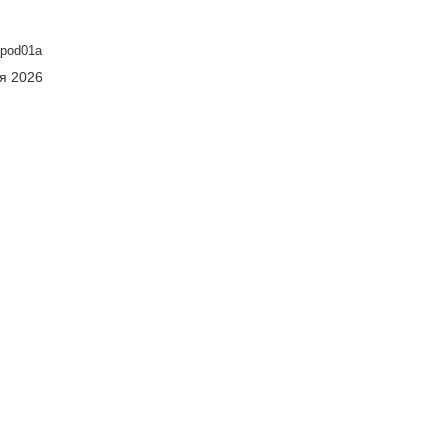
pod01а
ня 2026