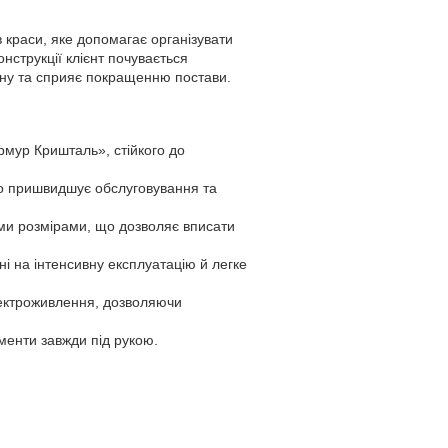
 краси, яке допомагає організувати
нструкції клієнт почувається
ну та сприяє покращенню постави.
рмур Кришталь», стійкого до
, що пришвидшує обслуговування та
ими розмірами, що дозволяє вписати
ні на інтенсивну експлуатацію й легке
електроживлення, дозволяючи
менти завжди під рукою.